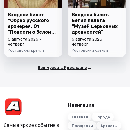
Входной билет
Входной билет.
"Образ русского
Белая палата
архиерея. От
"Музей церковных
"Повести о белом
древностей"
клобуке" до
6 августа 2026 •
6 августа 2026 •
восстановления
четверг
четверг
патриаршества"
Ростовский кремль
Ростовский кремль
→
Все музеи в Ярославле
Навигация
Главная
Города
Самые яркие события в
Площадки
Артисты