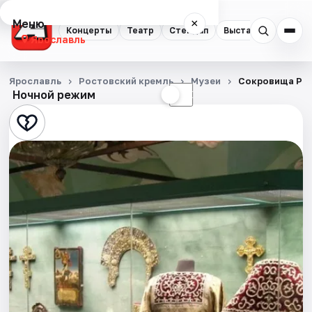
Меню
×
Концерты
Театр
Стендап
Выставки
Квест
Ярославль
Концерты
Ярославль
Ростовский кремль
Музеи
Сокровища Ро
Ночной режим
☀
☾
Театр
Стендап
Выставки
Квесты
Экскурсии
События