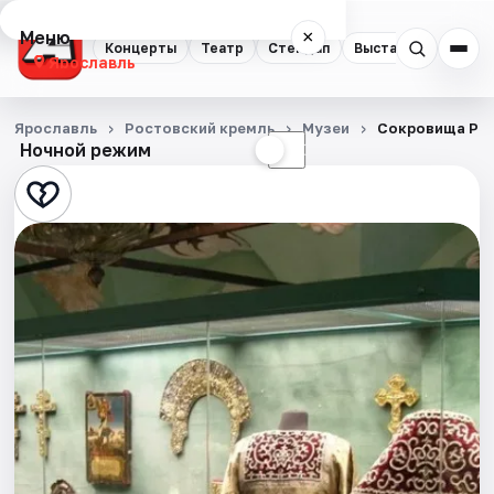
Меню
×
Концерты
Театр
Стендап
Выставки
Квест
Ярославль
Концерты
Ярославль
Ростовский кремль
Музеи
Сокровища Ро
Ночной режим
☀
☾
Театр
Стендап
Выставки
Квесты
Экскурсии
События