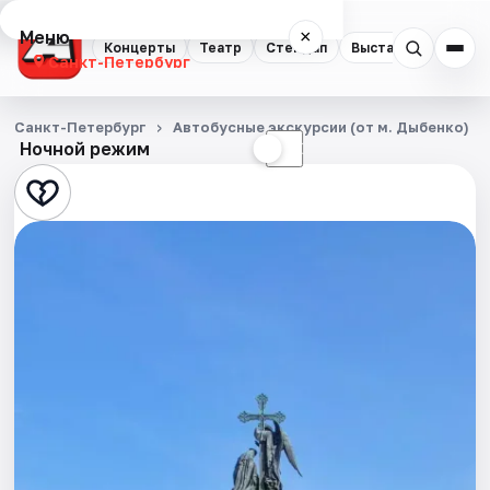
Меню
×
Концерты
Театр
Стендап
Выставки
Квест
Санкт-Петербург
Концерты
Санкт-Петербург
Автобусные экскурсии (от м. Дыбенко)
Ночной режим
☀
☾
Театр
Стендап
Выставки
Квесты
Экскурсии
Спорт
События