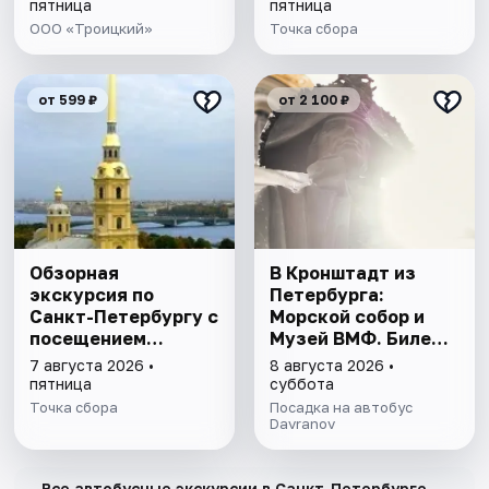
крепости
собора
пятница
пятница
ООО «Троицкий»
Точка сбора
от 599 ₽
от 2 100 ₽
Обзорная
В Кронштадт из
экскурсия по
Петербурга:
Санкт-Петербургу с
Морской собор и
посещением
Музей ВМФ. Билеты
Петропавловской
включены
7 августа 2026 •
8 августа 2026 •
крепости
пятница
суббота
Точка сбора
Посадка на автобус
Davranov
→
Все автобусные экскурсии в Санкт-Петербурге