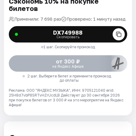
Сэкономь 10% на покупке
билетов
Применили: 7 698 раз
Проверено: 1 минуту назад
DX749988
Скопировать
1 шаг. Скопируйте промокод
от 300 ₽
на Яндекс Афише
2 шаг. Выберите билет и примените промокод
до оплаты
Реклама. ООО "ЯНДЕКС МУЗЫКА", ИНН: 9705121040 erid:
25H8d7vbP8SRTvHZrUcdLB
Действует до 30 сентября 2026
при покупке билетов от 3 000 ₽ на это мероприятие на Яндекс
Афише!