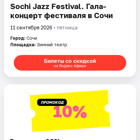
Sochi Jazz Festival. Гала-
концерт фестиваля в Сочи
Города
11 сентября 2026
• пятница
Площадки
Город:
Сочи
Артисты
Площадка:
Зимний театр
Рейтинги
Билеты со скидкой
на Яндекс Афише
ПРОМОКОД
10%