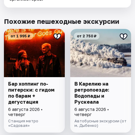
Похожие пешеходные экскурсии
от 1 995 ₽
от 2 750 ₽
Бар хоппинг по-
В Карелию на
питерски: с гидом
ретропоезде:
по барам +
Водопады и
дегустация
Рускеала
6 августа 2026 •
6 августа 2026 •
четверг
четверг
Станция метро
Автобусные экскурсии (от
«Садовая»
м. Дыбенко)