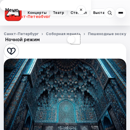
Меню
×
Концерты
Театр
Стендап
Выставки
Квест
Санкт-Петербург
Концерты
Санкт-Петербург
Соборная мечеть
Пешеходные экскур
Ночной режим
☀
☾
Театр
Стендап
Выставки
Квесты
Экскурсии
Спорт
События