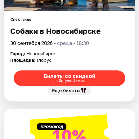
Города
Спектакль
Собаки в Новосибирске
Площадки
30 сентября 2026
• среда • 18:30
Артисты
Город:
Новосибирск
Рейтинги
Площадка:
Глобус
Билеты со скидкой
на Яндекс Афише
Еще билеты
ПРОМОКОД
10%