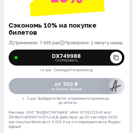
Сэкономь 10% на покупке
билетов
Применили: 7 895 раз
Проверено: 1 минуту назад
DX749988
Скопировать
1 шаг. Скопируйте промокод
от 700 ₽
на Яндекс Афише
2 шаг. Выберите билет и примените промокод
до оплаты
Реклама. ООО "ЯНДЕКС МУЗЫКА", ИНН: 9705121040 erid:
25H8d7vbP8SRTvHZrUcdLB
Действует до 30 сентября 2026
при покупке билетов от 3 000 ₽ на это мероприятие на Яндекс
Афише!