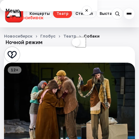
Меню
×
Концерты
Театр
Стендап
Выставки
Квест
Новосибирск
Концерты
Новосибирск
Глобус
Театр
Собаки
Ночной режим
☀
☾
Театр
Стендап
12+
Выставки
Квесты
Экскурсии
Спорт
События