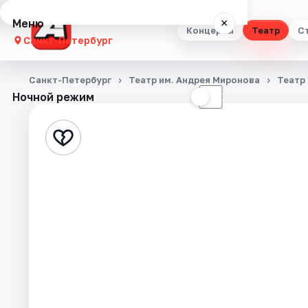
Меню
×
Концерты
Театр
С
Санкт-Петербург
Концерты
Санкт-Петербург
Театр им. Андрея Миронова
Театр
Ночной режим
☀
☾
Театр
Стендап
Выставки
Квесты
Экскурсии
Спорт
События