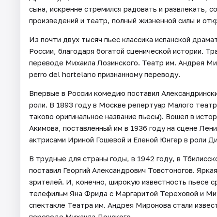
сына, искренне стремился радовать и развлекать, 
произведений и театр, полный жизненной силы и отк
Из почти двух тысяч пьес классика испанской драма
России, благодаря богатой сценической истории. Т
переводе Михаила Лозинского. Театр им. Андрея Ми
perro del hortelano признанному переводу.
Впервые в России комедию поставил Александрински
роли. В 1893 году в Москве репертуар Малого театр
таково оригинальное название пьесы). Вошел в исто
Акимова, поставленный им в 1936 году на сцене Ле
актрисами Ириной Гошевой и Еленой Юнгер в роли Д
В трудные для страны годы, в 1942 году, в Тбилисс
поставил Георгий Александрович Товстоногов. Яркая
зрителей. И, конечно, широкую известность пьесе 
телефильм Яна Фрида с Маргаритой Тереховой и М
спектакле Театра им. Андрея Миронова стали извес
переводе Михаила Донского.