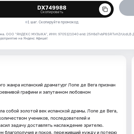
DX749988
Скопировать
1 шаг. Скопируйте промокод
ма. ООО "ЯНДЕКС МУЗЫКА", ИНН: 9705121040 erid: 25H8d7vbP8SRTvHZrUcdLB
ероприятие на Яндекс Афише!
го жанра испанский драматург Лопе де Вега признан
 ревнивой графини и запутанном любовном
ла собой золотой век испанской драмы. Лопе де Вега,
количеством учеников, последователей и
асил задачу доставлять наслаждение зрителю.
ем благополучия и покоя, переживший нужду и потерю