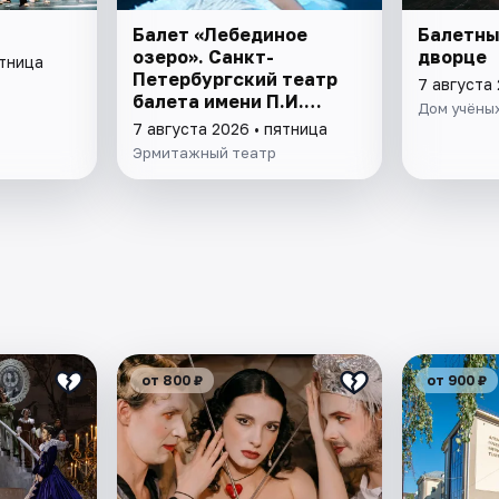
Балет «Лебединое
Балетны
озеро». Санкт-
дворце
ятница
Петербургский театр
7 августа 
балета имени П.И.
Дом учёных
Чайковского
7 августа 2026 • пятница
Эрмитажный театр
от 800 ₽
от 900 ₽