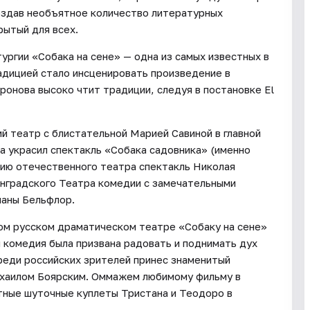
создав необъятное количество литературных
рытый для всех.
тургии «Собака на сене» — одна из самых известных в
радицией стало инсценировать произведение в
ронова высоко чтит традиции, следуя в постановке El
й театр с блистательной Марией Савиной в главной
а украсил спектакль «Собака садовника» (именно
рию отечественного театра спектакль Николая
нинградского Театра комедии с замечательными
ианы Бельфлор.
ком русском драматическом театре «Собаку на сене»
 комедия была призвана радовать и поднимать дух
среди российских зрителей принес знаменитый
ихаилом Боярским. Оммажем любимому фильму в
тные шуточные куплеты Тристана и Теодоро в