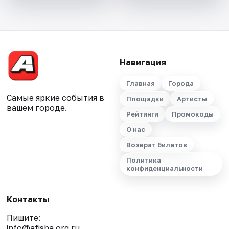
Навигация
Главная
Города
Самые яркие события в
Площадки
Артисты
вашем городе.
Рейтинги
Промокоды
О нас
Возврат билетов
Политика
конфиденциальности
Контакты
Пишите:
info@afisha.org.ru