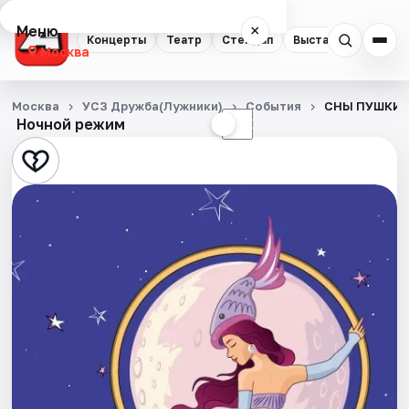
Меню
×
Концерты
Театр
Стендап
Выставки
Квест
Москва
Концерты
Москва
УСЗ Дружба(Лужники)
События
СНЫ ПУШКИНА
Ночной режим
☀
☾
Театр
Стендап
Выставки
Квесты
Экскурсии
Спорт
События