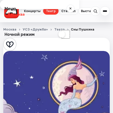
Меню
×
Концерты
Театр
Стендап
Выставки
Квест
Москва
Концерты
Москва
УСЗ «Дружба»
Театр
Сны Пушкина
Ночной режим
☀
☾
Театр
Стендап
Выставки
Квесты
Экскурсии
Спорт
События