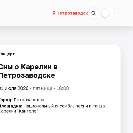
☀
☾
Петрозаводск
Концерт
Сны о Карелии в
Петрозаводске
31 июля 2026
• пятница • 18:00
Город:
Петрозаводск
Площадка:
Национальный ансамбль песни и танца
Карелии "Кантеле"