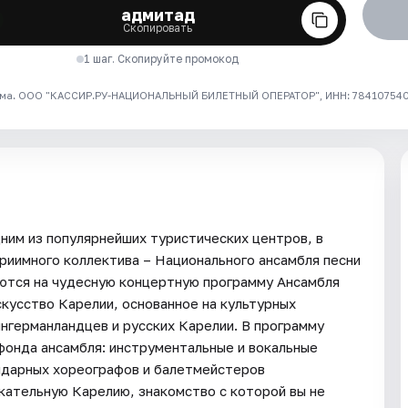
адмитад
Скопировать
1 шаг. Скопируйте промокод
ма. ООО "КАССИР.РУ-НАЦИОНАЛЬНЫЙ БИЛЕТНЫЙ ОПЕРАТОР", ИНН: 7841075409
ним из популярнейших туристических центров, в
риимного коллектива – Национального ансамбля песни
ются на чудесную концертную программу Ансамбля
усство Карелии, основанное на культурных
ингерманландцев и русских Карелии. В программу
фонда ансамбля: инструментальные и вокальные
ндарных хореографов и балетмейстеров
екательную Карелию, знакомство с которой вы не