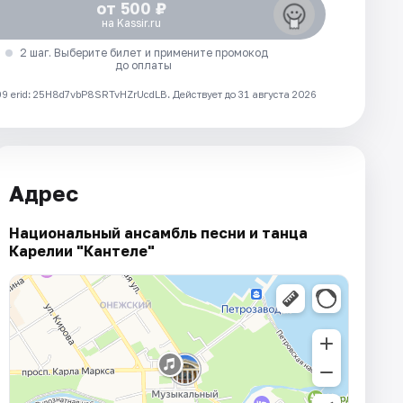
от 500 ₽
на Kassir.ru
2 шаг. Выберите билет и примените промокод
до оплаты
 erid: 25H8d7vbP8SRTvHZrUcdLB.
Действует до 31 августа 2026
Адрес
Национальный ансамбль песни и танца
Карелии "Кантеле"