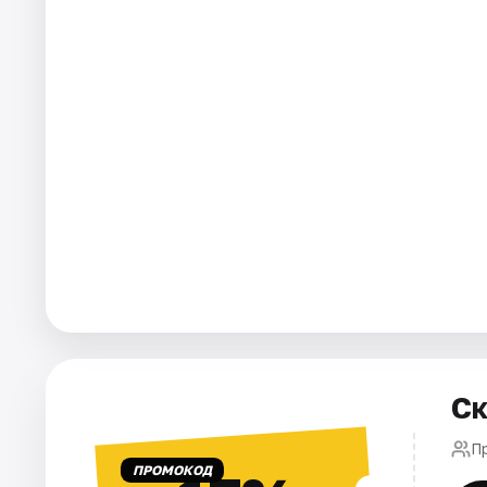
Города
Площадки
Артисты
Рейтинги
Ск
П
ПРОМОКОД