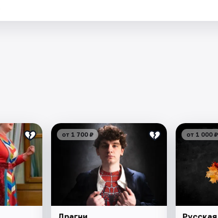
.
от 1 700 ₽
от 1 000 ₽
Драгни
Русская