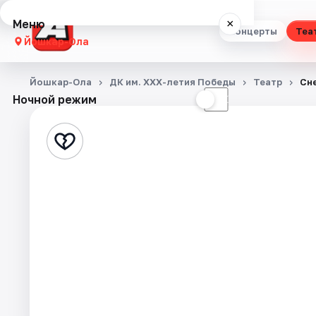
Меню
×
Концерты
Теа
Йошкар-Ола
Концерты
Йошкар-Ола
ДК им. XXX-летия Победы
Театр
Сн
Ночной режим
☀
☾
Театр
Стендап
Выставки
Квесты
Экскурсии
События