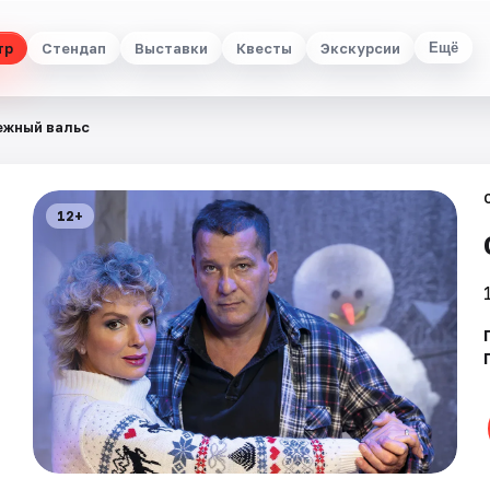
тр
Стендап
Выставки
Квесты
Экскурсии
Ещё
ежный вальс
12+