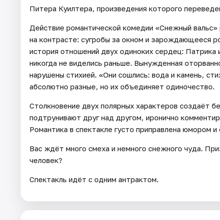
Питера Куилтера, произведения которого переведены
Действие романтической комедии «Снежный вальс» р
на контрасте: сугробы за окном и зарождающееся ро
история отношений двух одиноких сердец: Патрика и
никогда не виделись раньше. Вынужденная оторванн
нарушены стихией. «Они сошлись: вода и камень, сти
абсолютно разные, но их объединяет одиночество.
Столкновение двух полярных характеров создаёт бе
подтрунивают друг над другом, иронично комментир
Романтика в спектакле густо приправлена юмором и
Вас ждёт много смеха и немного снежного чуда. Пр
человек?
Спектакль идёт с одним антрактом.