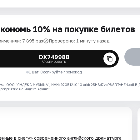
кономь 10% на покупке билетов
рименили: 7 895 раз
Проверено: 1 минуту назад
DX749988
Скопировать
1 шаг. Скопируйте промокод
ма. ООО "ЯНДЕКС МУЗЫКА", ИНН: 9705121040 erid: 25H8d7vbP8SRTvHZrUcdLB
ероприятие на Яндекс Афише!
ённые в снегу» современного английского драматурга