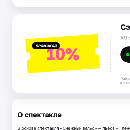
Города
Площадки
Сэ
Артисты
П
Рейтинги
ПРОМОКОД
10%
Рекла
это м
О спектакле
В основе спектакля «Снежный вальс» — пьеса «Плен