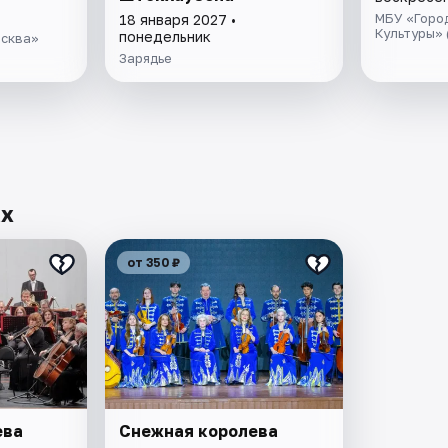
МБУ «Горо
18 января 2027 •
Культуры» 
понедельник
осква»
Зарядье
ах
от 350 ₽
ева
Снежная королева