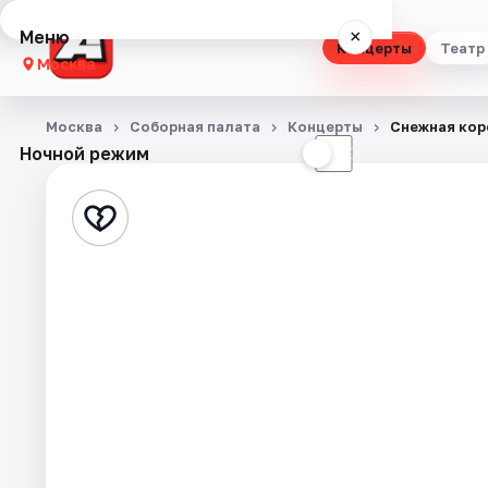
Меню
×
Концерты
Театр
Москва
Концерты
Москва
Соборная палата
Концерты
Снежная кор
Ночной режим
☀
☾
Театр
Стендап
Выставки
Квесты
Экскурсии
Спорт
События