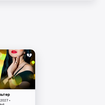
льтер
2027 •
нье