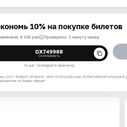
кономь 10% на покупке билетов
рименили: 8 338 раз
Проверено: 1 минуту назад
DX749988
Скопировать
1 шаг. Скопируйте промокод
ма. ООО "ЯНДЕКС МУЗЫКА", ИНН: 9705121040 erid: 25H8d7vbP8SRTvHZrUcdLB
ероприятие на Яндекс Афише!