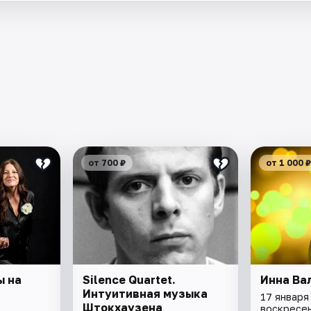
от 700 ₽
от 1 000 ₽
ы на
Silence Quartet.
Инна Ва
Интуитивная музыка
17 января 
Штокхаузена
воскресе