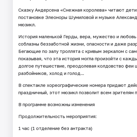
Сказку Андерсена «Снежная королева» читают дети 
постановке Элеоноры Шумиловой и музыке Александ
мюзикл.
История маленькой Герды, вера, мужество и любовь
соблазны беззаботной жизни, опасности и даже ра
Бегающие по залу троллята с кривым зеркалом с сам
показывая, что эта история могла произойти с кажды
долгое путешествие, преодолевая колдовство феи ц
разбойников, холод и голод...
В спектакле хореографические номера придают дейс
праздничный, этот мюзикл позволит всем зрителям по
В программе возможны изменения
Продолжительность мероприятия:
1 час (1 отделение без антракта)