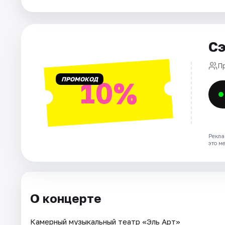
Города
Сэ
Площадки
П
Артисты
ПРОМОКОД
10%
Рейтинги
Рекла
это м
О концерте
Камерный музыкальный театр «Эль Арт»