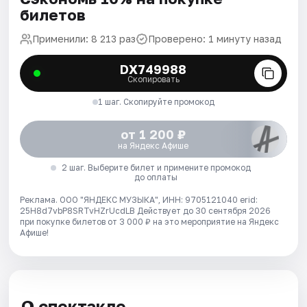
билетов
Применили: 8 213 раз
Проверено: 1 минуту назад
DX749988
Скопировать
1 шаг. Скопируйте промокод
от 1 200 ₽
на Яндекс Афише
2 шаг. Выберите билет и примените промокод
до оплаты
Реклама. ООО "ЯНДЕКС МУЗЫКА", ИНН: 9705121040 erid:
25H8d7vbP8SRTvHZrUcdLB
Действует до 30 сентября 2026
при покупке билетов от 3 000 ₽ на это мероприятие на Яндекс
Афише!
О спектакле