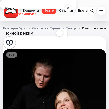
Меню
×
Концерты
Театр
Стендап
Выставки
Квест
Екатеринбург
Концерты
Екатеринбург
Открытая Сцена
Театр
Смыслы и вымы
Ночной режим
☀
☾
Театр
Стендап
16+
Выставки
Квесты
Экскурсии
Спорт
События