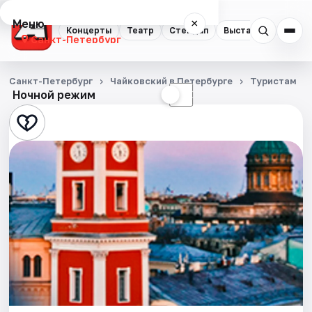
Меню
×
Концерты
Театр
Стендап
Выставки
Квест
Санкт-Петербург
Концерты
Санкт-Петербург
Чайковский в Петербурге
Туристам
Ночной режим
☀
☾
Театр
Стендап
Выставки
Квесты
Экскурсии
Спорт
События