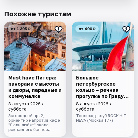
Похожие туристам
от 1 395 ₽
от 490 ₽
Must have Питера:
Большое
панорама с высоты
петербургское
и дворы, парадные и
кольцо – речная
коммуналка
прогулка пo Граду
на Неве с
8 августа 2026 •
8 августа 2026 •
авторской
суббота
суббота
экскурсией и живой
Загородный пр. 2,
Теплоход-клуб ROCK HIT
ориентир напротив кафе
музыкой в тёплом
NEVA (Москва 177)
"Люди любят" около
салоне теплохода
рекламного баннера