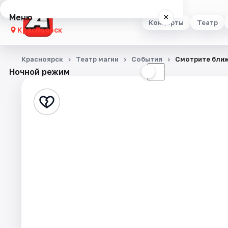
Меню
×
Концерты
Театр
Красноярск
Концерты
Красноярск
Театр магии
События
Смотрите бли
Ночной режим
☀
☾
Театр
Стендап
Выставки
Квесты
Экскурсии
Спорт
События