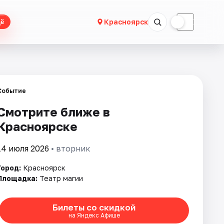
☀
☾
Красноярск
ё
Событие
Смотрите ближе в
Красноярске
14 июля 2026
• вторник
Город:
Красноярск
Площадка:
Театр магии
Билеты со скидкой
на Яндекс Афише