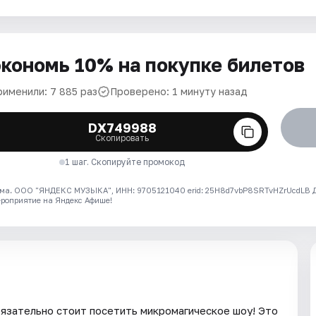
кономь 10% на покупке билетов
рименили: 7 885 раз
Проверено: 1 минуту назад
DX749988
Скопировать
1 шаг. Скопируйте промокод
ма. ООО "ЯНДЕКС МУЗЫКА", ИНН: 9705121040 erid: 25H8d7vbP8SRTvHZrUcdLB
ероприятие на Яндекс Афише!
бязательно стоит посетить микромагическое шоу! Это