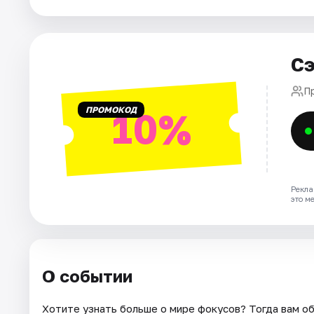
Города
Сэ
Площадки
П
Артисты
ПРОМОКОД
10%
Рейтинги
Рекла
это м
О событии
Хотите узнать больше о мире фокусов? Тогда вам о