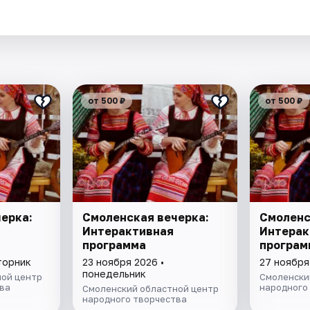
.
от 500 ₽
от 500 ₽
ерка:
Смоленская вечерка:
Смоленс
Интерактивная
Интерак
программа
програм
торник
23 ноября 2026 •
27 ноября
понедельник
ой центр
Смоленски
ва
народного
Смоленский областной центр
народного творчества