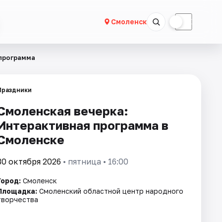
☀
☾
Смоленск
 программа
Праздники
Смоленская вечерка:
Интерактивная программа в
Смоленске
30 октября 2026
• пятница • 16:00
Город:
Смоленск
Площадка:
Смоленский областной центр народного
творчества