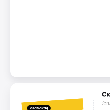
Города
Площадки
Артисты
Рейтинги
Ск
П
ПРОМОКОД