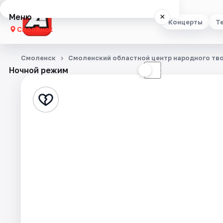
Меню
×
Концерты
Т
Смоленск
Концерты
Смоленск
Смоленский областной центр народного тв
Ночной режим
☀
☾
Театр
Стендап
Выставки
Экскурсии
Спорт
События