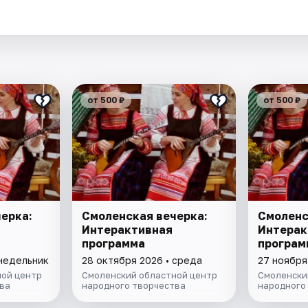
.
от 500 ₽
от 500 ₽
ерка:
Смоленская вечерка:
Смоленс
Интерактивная
Интерак
программа
програм
онедельник
28 октября 2026 • среда
27 ноября
ой центр
Смоленский областной центр
Смоленски
ва
народного творчества
народного