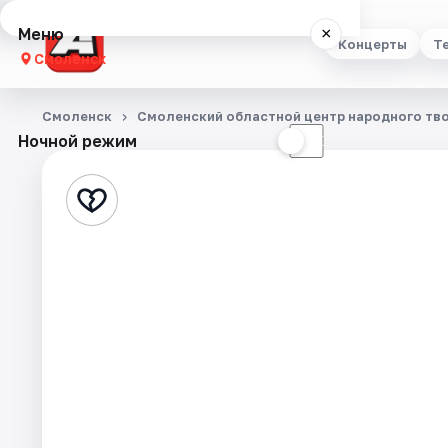
Меню
×
Концерты
Т
Смоленск
Концерты
Смоленск
Смоленский областной центр народного тв
Ночной режим
☀
☾
Театр
Стендап
Выставки
Экскурсии
Спорт
События