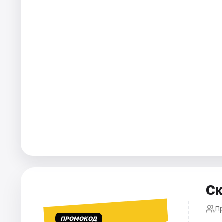
Города
Площадки
Артисты
Рейтинги
Ск
П
ПРОМОКОД