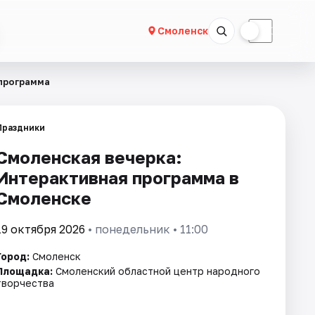
☀
☾
Смоленск
 программа
Праздники
Смоленская вечерка:
Интерактивная программа в
Смоленске
19 октября 2026
• понедельник • 11:00
Город:
Смоленск
Площадка:
Смоленский областной центр народного
творчества