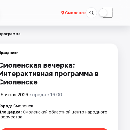
☀
☾
Смоленск
 программа
Праздники
Смоленская вечерка:
Интерактивная программа в
Смоленске
15 июля 2026
• среда • 16:00
Город:
Смоленск
Площадка:
Смоленский областной центр народного
творчества