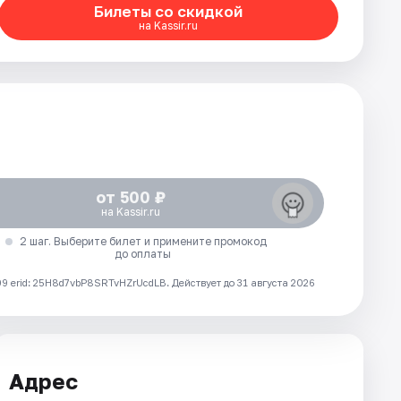
Билеты со скидкой
на Kassir.ru
от 500 ₽
на Kassir.ru
2 шаг. Выберите билет и примените промокод
до оплаты
 erid: 25H8d7vbP8SRTvHZrUcdLB.
Действует до 31 августа 2026
Адрес