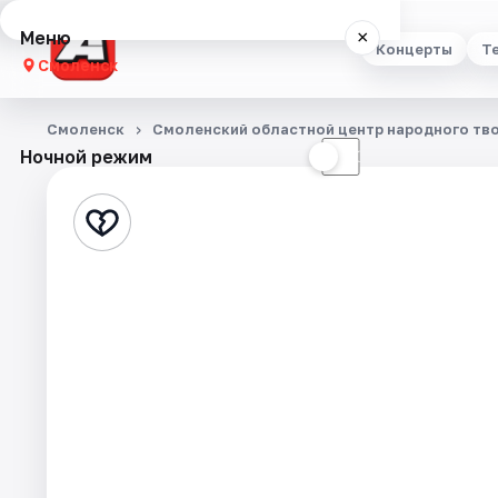
Меню
×
Концерты
Т
Смоленск
Концерты
Смоленск
Смоленский областной центр народного тв
Ночной режим
☀
☾
Театр
Стендап
Выставки
Экскурсии
Спорт
События