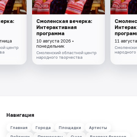
ерка:
Смоленская вечерка:
Смоленс
Интерактивная
Интерак
программа
програм
ятница
10 августа 2026 •
11 августа
понедельник
ой центр
Смоленски
ва
народного
Смоленский областной центр
народного творчества
Навигация
Главная
Города
Площадки
Артисты
Рейтинги
Промокоды
О нас
Возврат билетов