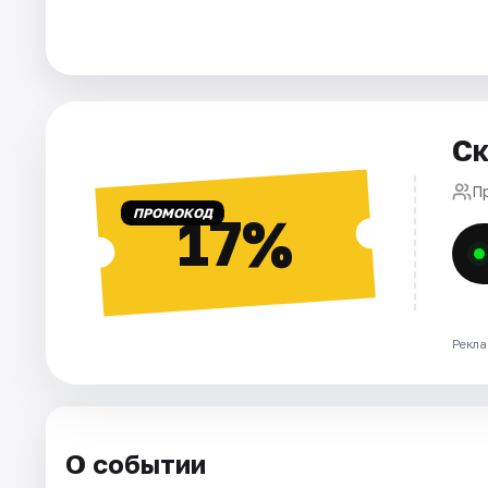
Города
Площадки
Артисты
Ск
Рейтинги
П
ПРОМОКОД
17%
Рекла
О событии