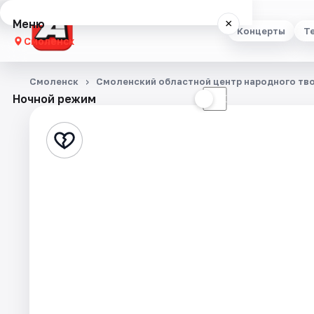
Меню
×
Концерты
Т
Смоленск
Концерты
Смоленск
Смоленский областной центр народного тв
Ночной режим
☀
☾
Театр
Стендап
Выставки
Экскурсии
Спорт
События