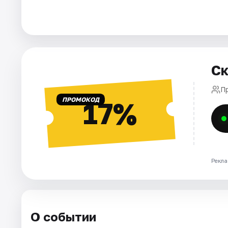
Города
Площадки
Артисты
Ск
Рейтинги
П
ПРОМОКОД
17%
Рекла
О событии