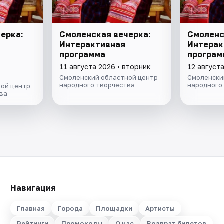
ерка:
Смоленская вечерка:
Смоленс
Интерактивная
Интерак
программа
програм
11 августа 2026 • вторник
12 август
Смоленский областной центр
Смоленски
народного творчества
народного
ой центр
ва
Навигация
Главная
Города
Площадки
Артисты
Рейтинги
Промокоды
О нас
Возврат билетов