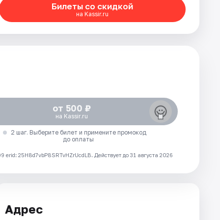
Билеты со скидкой
на Kassir.ru
от 500 ₽
на Kassir.ru
2 шаг. Выберите билет и примените промокод
до оплаты
 erid: 25H8d7vbP8SRTvHZrUcdLB.
Действует до 31 августа 2026
Адрес