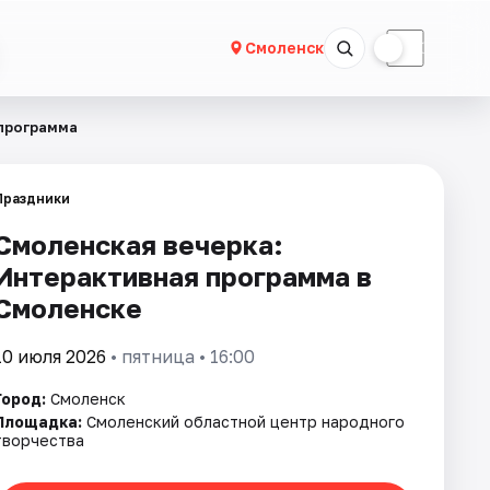
☀
☾
Смоленск
 программа
Праздники
Смоленская вечерка:
Интерактивная программа в
Смоленске
10 июля 2026
• пятница • 16:00
Город:
Смоленск
Площадка:
Смоленский областной центр народного
творчества