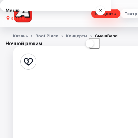
Меню
×
Концерты
Театр
Казань
Концерты
Казань
Roof Place
Концерты
СмешBand
Ночной режим
☀
☾
Театр
Стендап
Выставки
Квесты
Экскурсии
Спорт
События