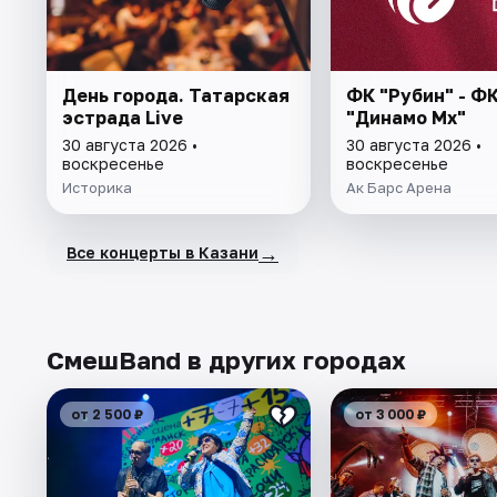
День города. Татарская
ФК "Рубин" - Ф
эстрада Live
"Динамо Мх"
30 августа 2026 •
30 августа 2026 •
воскресенье
воскресенье
Историка
Ак Барс Арена
→
Все концерты в Казани
СмешBand в других городах
от 2 500 ₽
от 3 000 ₽