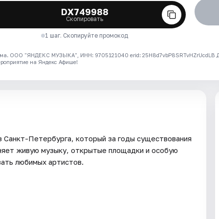
DX749988
Скопировать
1 шаг. Скопируйте промокод
ма. ООО "ЯНДЕКС МУЗЫКА", ИНН: 9705121040 erid: 25H8d7vbP8SRTvHZrUcdLB
ероприятие на Яндекс Афише!
з Санкт-Петербурга, который за годы существования
няет живую музыку, открытые площадки и особую
вать любимых артистов.