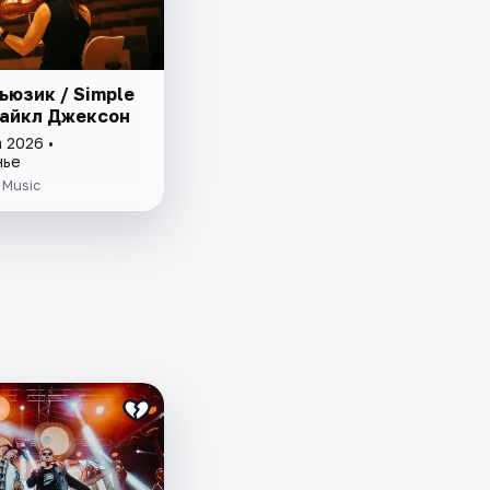
ьюзик / Simple
Майкл Джексон
 2026 •
нье
 Music