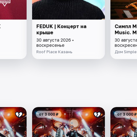
К
FEDUK | Концерт на
Симпл М
крыше
Music. 
30 августа 2026 •
30 августа
воскресенье
воскресе
Roof Place Казань
Дом Simple
от 3 000 ₽
от 3 000 ₽