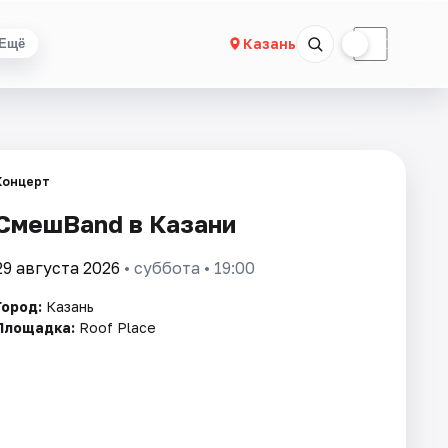
☀
☾
Казань
Ещё
Концерт
СмешBand в Казани
29 августа 2026
• суббота • 19:00
Город:
Казань
Площадка:
Roof Place