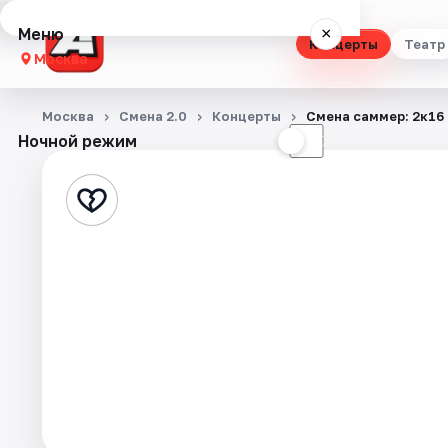
Меню
×
Концерты
Театр
Москва
Концерты
Москва
Смена 2.0
Концерты
Смена саммер: 2к16
Ночной режим
☀
☾
Театр
Стендап
Выставки
Квесты
Экскурсии
Спорт
События