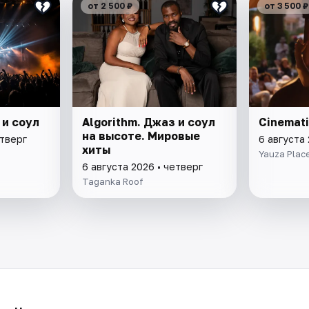
от 2 500 ₽
от 3 500 ₽
 и соул
Algorithm. Джаз и соул
Cinemati
на высоте. Мировые
етверг
6 августа 
хиты
Yauza Plac
6 августа 2026 • четверг
Taganka Roof