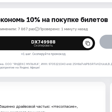
кономь 10% на покупке билетов
рименили: 7 867 раз
Проверено: 1 минуту назад
DX749988
Скопировать
1 шаг. Скопируйте промокод
ма. ООО "ЯНДЕКС МУЗЫКА", ИНН: 9705121040 erid: 25H8d7vbP8SRTvHZrUcdLB
ероприятие на Яндекс Афише!
башенно драйвовой частью: «Несогласие»,