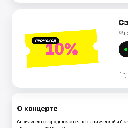
Города
Сэ
Площадки
П
ПРОМОКОД
10%
Артисты
Рейтинги
Рекла
это м
О концерте
Серия ивентов продолжается ностальгической и без