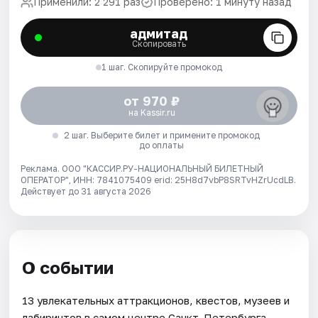
Применили: 2 291 раз
Проверено: 1 минуту назад
адмитад
Скопировать
1 шаг. Скопируйте промокод
от 970 ₽
на Kassir.ru
2 шаг. Выберите билет и примените промокод
до оплаты
Реклама. ООО "КАССИР.РУ-НАЦИОНАЛЬНЫЙ БИЛЕТНЫЙ
ОПЕРАТОР", ИНН: 7841075409 erid: 25H8d7vbP8SRTvHZrUcdLB.
Действует до 31 августа 2026
О событии
13 увлекательных аттракционов, квестов, музеев и
лабиринтов в самом центре Санкт-Петербурга.