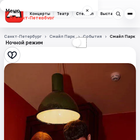
Меню
×
Концерты
Театр
Стендап
Выставки
Квест
Санкт-Петербург
Концерты
Санкт-Петербург
Смайл Парк
События
Смайл Парк
Ночной режим
☀
☾
Театр
Стендап
Выставки
Квесты
Экскурсии
Спорт
События