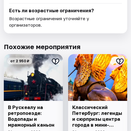
Есть ли возрастные ограничения?
Возрастные ограничения уточняйте у
организаторов.
Похожие мероприятия
от 2 950 ₽
В Рускеалу на
Классический
ретропоезде:
Петербург: легенды
Водопады и
и сюрпризы центра
мраморный каньон
города в мини-
группе