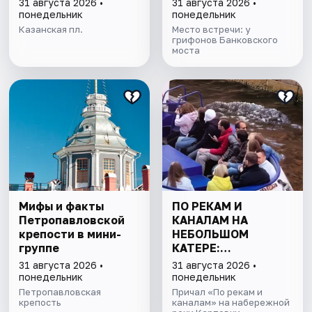
31 августа 2026 •
31 августа 2026 •
понедельник
понедельник
Казанская пл.
Место встречи: у
грифонов Банковского
моста
Мифы и факты
ПО РЕКАМ И
Петропавловской
КАНАЛАМ НА
крепости в мини-
НЕБОЛЬШОМ
группе
КАТЕРЕ:
ПЕТРОГРАДКА И
31 августа 2026 •
31 августа 2026 •
ПАРАДНАЯ НЕВА
понедельник
понедельник
Петропавловская
Причал «По рекам и
крепость
каналам» на набережной