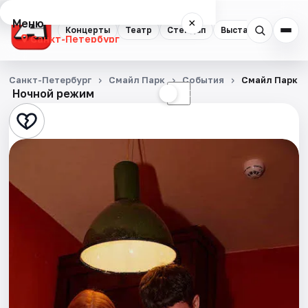
Меню
×
Концерты
Театр
Стендап
Выставки
Квест
Санкт-Петербург
Концерты
Санкт-Петербург
Смайл Парк
События
Смайл Парк
Ночной режим
☀
☾
Театр
Стендап
Выставки
Квесты
Экскурсии
Спорт
События