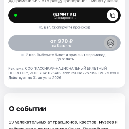
Применили: 2 616 раз
Проверено: 1 минуту назад
адмитад
Скопировать
1 шаг. Скопируйте промокод
от 970 ₽
на Kassir.ru
2 шаг. Выберите билет и примените промокод
до оплаты
Реклама. ООО "КАССИР.РУ-НАЦИОНАЛЬНЫЙ БИЛЕТНЫЙ
ОПЕРАТОР", ИНН: 7841075409 erid: 25H8d7vbP8SRTvHZrUcdLB.
Действует до 31 августа 2026
О событии
13 увлекательных аттракционов, квестов, музеев и
лабиринтов в самом центре Санкт-Петербурга.