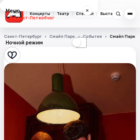
Меню
×
Концерты
Театр
Стендап
Выставки
Квест
Санкт-Петербург
Концерты
Санкт-Петербург
Смайл Парк
События
Смайл Парк
Ночной режим
☀
☾
Театр
Стендап
Выставки
Квесты
Экскурсии
Спорт
События