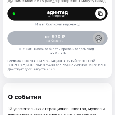
Применили: 2 616 раз
Проверено: 1 минуту назад
адмитад
Скопировать
1 шаг. Скопируйте промокод
от 970 ₽
на Kassir.ru
2 шаг. Выберите билет и примените промокод
до оплаты
Реклама. ООО "КАССИР.РУ-НАЦИОНАЛЬНЫЙ БИЛЕТНЫЙ
ОПЕРАТОР", ИНН: 7841075409 erid: 25H8d7vbP8SRTvHZrUcdLB.
Действует до 31 августа 2026
О событии
13 увлекательных аттракционов, квестов, музеев и
лабиринтов в самом центре Санкт-Петербурга.