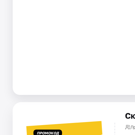
Города
Площадки
Артисты
Рейтинги
Ск
П
ПРОМОКОД