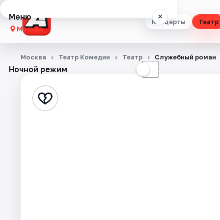
Меню
×
Концерты
Театр
Москва
Концерты
Москва
Театр Комедии
Театр
Служебный роман
Ночной режим
☀
☾
Театр
Стендап
Выставки
Квесты
Экскурсии
Спорт
События