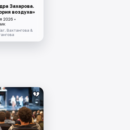
дра Захарова.
ория воздуха»
я 2026 •
ник
Евг. Вахтангова &
тангова