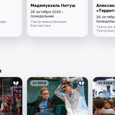
Мадемуазель Нитуш
Алексан
«Террит
26 октября 2026 •
понедельник
26 октябр
понедель
кафе
Театр имени Евгения
Вахтангова
Театр им. 
Театр Вах
х
от 300 ₽
от 800 ₽