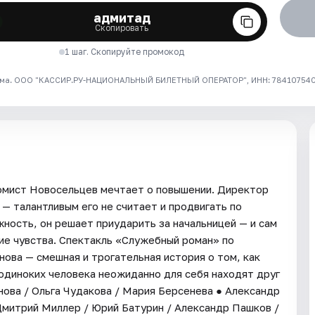
адмитад
Скопировать
1 шаг. Скопируйте промокод
ма. ООО "КАССИР.РУ-НАЦИОНАЛЬНЫЙ БИЛЕТНЫЙ ОПЕРАТОР", ИНН: 7841075409
омист Новосельцев мечтает о повышении. Директор
 — талантливым его не считает и продвигать по
ность, он решает приударить за начальницей — и сам
ние чувства. Спектакль «Служебный роман» по
нова — смешная и трогательная история о том, как
 одиноких человека неожиданно для себя находят друг
ннова / Ольга Чудакова / Мария Берсенева ● Александр
Дмитрий Миллер / Юрий Батурин / Александр Пашков /