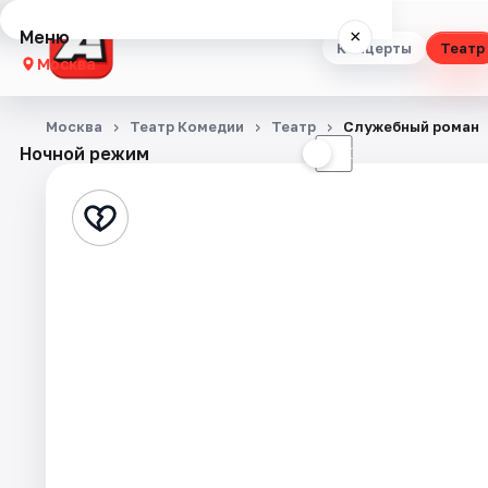
Меню
×
Концерты
Театр
Москва
Концерты
Москва
Театр Комедии
Театр
Служебный роман
Ночной режим
☀
☾
Театр
Стендап
Выставки
Квесты
Экскурсии
Спорт
События