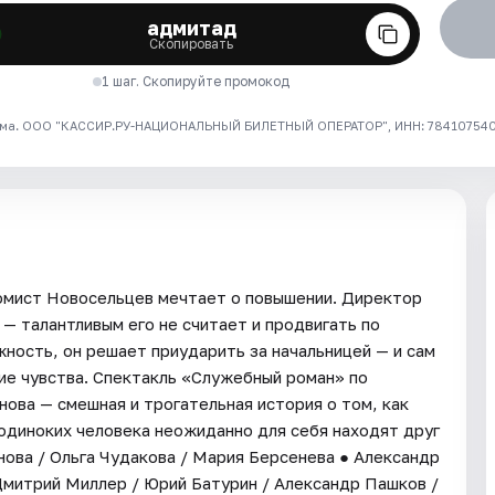
адмитад
Скопировать
1 шаг. Скопируйте промокод
ма. ООО "КАССИР.РУ-НАЦИОНАЛЬНЫЙ БИЛЕТНЫЙ ОПЕРАТОР", ИНН: 7841075409
омист Новосельцев мечтает о повышении. Директор
 — талантливым его не считает и продвигать по
ность, он решает приударить за начальницей — и сам
ние чувства. Спектакль «Служебный роман» по
нова — смешная и трогательная история о том, как
 одиноких человека неожиданно для себя находят друг
ннова / Ольга Чудакова / Мария Берсенева ● Александр
Дмитрий Миллер / Юрий Батурин / Александр Пашков /