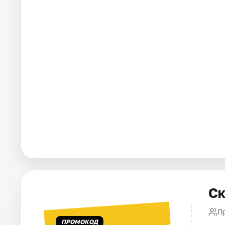
Города
Площадки
Артисты
Рейтинги
Ск
П
ПРОМОКОД