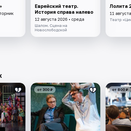
»
Еврейский театр.
Лолита 
История справа налево
вторник
11 августа
12 августа 2026 • среда
Театр «Ци
Шалом. Сцена на
Новослободской
х
от 300 ₽
от 800 ₽