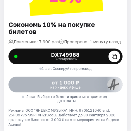
Сэкономь 10% на покупке
билетов
Применили: 7 900 раз
Проверено: 1 минуту назад
DX749988
Скопировать
1 шаг. Скопируйте промокод
от 1 000 ₽
на Яндекс Афише
2 шаг. Выберите билет и примените промокод
до оплаты
Реклама. ООО "ЯНДЕКС МУЗЫКА", ИНН: 9705121040 erid:
25H8d7vbP8SRTvHZrUcdLB
Действует до 30 сентября 2026
при покупке билетов от 3 000 ₽ на это мероприятие на Яндекс
Афише!