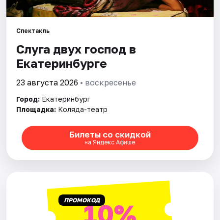
Города
Спектакль
Слуга двух господ в
Площадки
Екатеринбурге
Артисты
23 августа 2026
• воскресенье
Рейтинги
Город:
Екатеринбург
Площадка:
Коляда-театр
Билеты со скидкой
на Яндекс Афише
ПРОМОКОД
10%