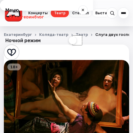
Меню
×
Концерты
Театр
Стендап
Выставки
Квест
Екатеринбург
Концерты
Екатеринбург
Коляда-театр
Театр
Слуга двух госпо
Ночной режим
☀
☾
Театр
Стендап
18+
Выставки
Квесты
Экскурсии
Спорт
События