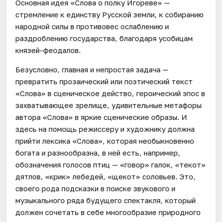
Основная идея «Слова о полку Игореве» —
стремление к единству Русской земли, к собиранию
народной силы в противовес ослаблению и
раздроблению государства, благодаря усобицам
князей-феодалов.
Безусловно, главная и непростая задача —
превратить прозаический или поэтический текст
«Слова» в сценическое действо, героический эпос в
захватывающее зрелище, удивительные метафоры
автора «Слова» в яркие сценические образы. И
здесь на помощь режиссеру и художнику должна
прийти лексика «Слова», которая необыкновенно
богата и разнообразна, в ней есть, например,
обозначения голосов птиц — «говор» галок, «текот»
дятлов, «крик» лебедей, «щекот» соловьев. Это,
своего рода подсказки в поиске звукового и
музыкального ряда будущего спектакля, который
должен сочетать в себе многообразие природного