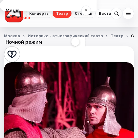
Меню
×
Концерты
Театр
Стендап
Выставки
Квест
Москва
Концерты
Москва
Историко - этнографический театр
Театр
Сл
Ночной режим
☀
☾
Театр
Стендап
Выставки
Квесты
Экскурсии
Спорт
События