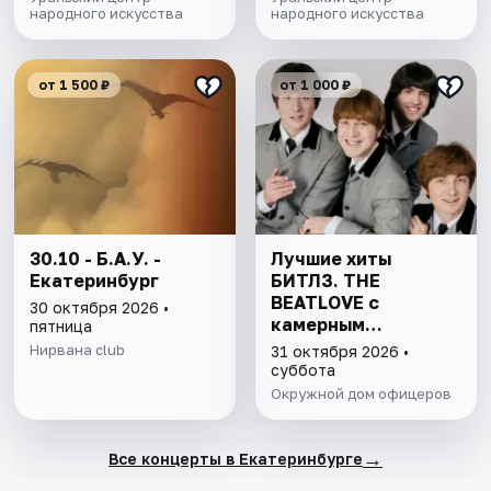
народного искусства
народного искусства
от 1 500 ₽
от 1 000 ₽
30.10 - Б.А.У. -
Лучшие хиты
Екатеринбург
БИТЛЗ. THE
BEATLOVE с
30 октября 2026 •
камерным
пятница
оркестром.
Нирвана club
31 октября 2026 •
Екатеринбург
суббота
Окружной дом офицеров
→
Все концерты в Екатеринбурге