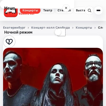
Меню
×
Концерты
Театр
Стендап
Выставки
Квест
Екатеринбург
Концерты
Екатеринбург
Концерт-холл Свобода
Концерты
Слот
Ночной режим
☀
☾
Театр
Стендап
Выставки
Квесты
Экскурсии
Спорт
События