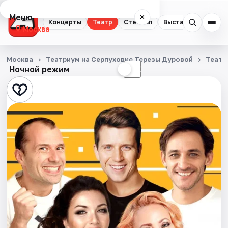
Меню
×
Концерты
Театр
Стендап
Выставки
Квест
Москва
Концерты
Москва
Театриум на Серпуховке Терезы Дуровой
Театр
Ночной режим
☀
☾
Театр
Стендап
Выставки
Квесты
Экскурсии
Спорт
События