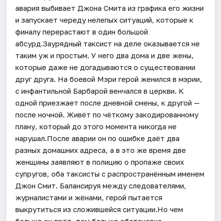
авария выбивает Джона Смита из графика его жизни
и запускает череду нелепых ситуаций, которые к
финалу перерастают в один большой
абсурд.Заурядный таксист на деле оказывается не
таким уж и простым. У него два дома и две жены,
которые даже не догадываются о существовании
друг друга. На боевой Мэри герой женился в мэрии,
с инфантильной Барбарой венчался в церкви. К
одной приезжает после дневной смены, к другой —
после ночной. Живёт по чёткому закодированному
плану, который до этого момента никогда не
нарушал.После аварии он по ошибке даёт два
разных домашних адреса, а в это же время две
женщины заявляют в полицию о пропаже своих
супругов, оба таксисты с распространённым именем
Джон Смит. Балансируя между следователями,
журналистами и жёнами, герой пытается
выкрутиться из сложившейся ситуации.Но чем
больше он врёт, тем больше обстановка