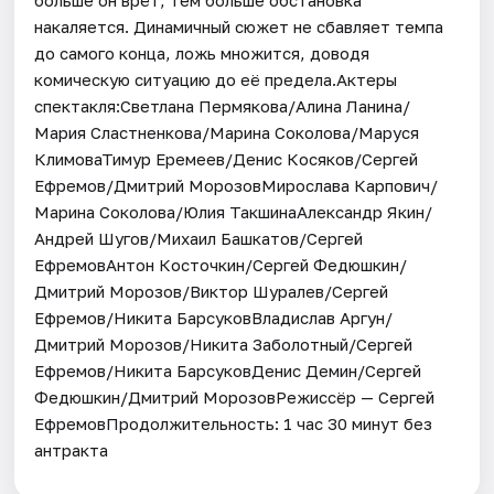
накаляется. Динамичный сюжет не сбавляет темпа
до самого конца, ложь множится, доводя
комическую ситуацию до её предела.Актеры
спектакля:Светлана Пермякова/Алина Ланина/
Мария Сластненкова/Марина Соколова/Маруся
КлимоваТимур Еремеев/Денис Косяков/Сергей
Ефремов/Дмитрий МорозовМирослава Карпович/
Марина Соколова/Юлия ТакшинаАлександр Якин/
Андрей Шугов/Михаил Башкатов/Сергей
ЕфремовАнтон Косточкин/Сергей Федюшкин/
Дмитрий Морозов/Виктор Шуралев/Сергей
Ефремов/Никита БарсуковВладислав Аргун/
Дмитрий Морозов/Никита Заболотный/Сергей
Ефремов/Никита БарсуковДенис Демин/Сергей
Федюшкин/Дмитрий МорозовРежиссёр — Сергей
ЕфремовПродолжительность: 1 час 30 минут без
антракта