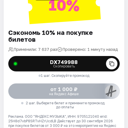
10%
Сэкономь 10% на покупке
билетов
Применили: 7 637 раз
Проверено: 1 минуту назад
DX749988
Скопировать
1 шаг. Скопируйте промокод
от 1 000 ₽
на Яндекс Афише
2 шаг. Выберите билет и примените промокод
до оплаты
Реклама. ООО "ЯНДЕКС МУЗЫКА", ИНН: 9705121040 erid:
25H8d7vbP8SRTvHZrUcdLB
Действует до 30 сентября 2026
при покупке билетов от 3 000 ₽ на это мероприятие на Яндекс