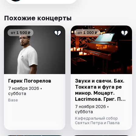
Похожие концерты
от 1 500 ₽
от 1 000 ₽
Гарик Погорелов
Звуки и свечи. Бах.
Токката и фуга ре
7 ноября 2026 •
минор. Моцарт.
суббота
Lacrimosa. Григ. Пер
Base
Гюнт
7 ноября 2026 •
суббота
Кафедральный собор
Святых Петра и Павла