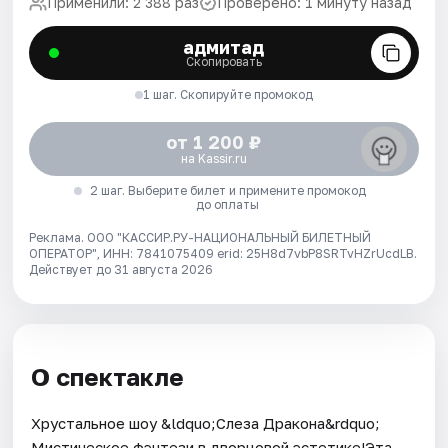
Применили: 2 388 раз
Проверено: 1 минуту назад
адмитад
Скопировать
1 шаг. Скопируйте промокод
от 1 200 ₽
на Kassir.ru
2 шаг. Выберите билет и примените промокод
до оплаты
Реклама. ООО "КАССИР.РУ-НАЦИОНАЛЬНЫЙ БИЛЕТНЫЙ
ОПЕРАТОР", ИНН: 7841075409 erid: 25H8d7vbP8SRTvHZrUcdLB.
Действует до 31 августа 2026
О спектакле
Хрустальное шоу &ldquo;Слеза Дракона&rdquo;
Мистическое фэнтези в дворцовой эстетике!Эта