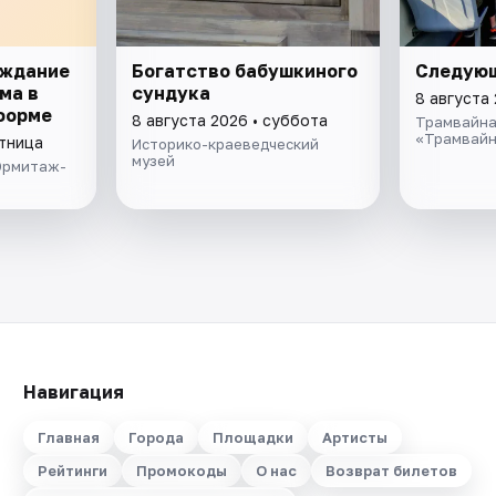
уждание
Богатство бабушкиного
Следующ
ма в
сундука
8 августа
 форме
8 августа 2026 • суббота
Трамвайна
«Трамвайн
ятница
Историко-краеведческий
музей
 Эрмитаж-
Навигация
Главная
Города
Площадки
Артисты
Рейтинги
Промокоды
О нас
Возврат билетов