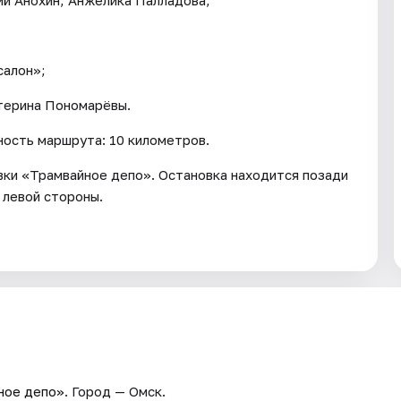
салон»;
атерина Пономарёвы.
ость маршрута: 10 километров.
овки «Трамвайное депо». Остановка находится позади
с левой стороны.
ное депо»
. Город — Омск.