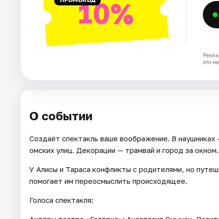
10%
Рекла
это м
О событии
Создаёт спектакль ваше воображение. В наушниках 
омских улиц. Декорации — трамвай и город за окном.
У Алисы и Тараса конфликты с родителями, но путе
помогает им переосмыслить происходящее.
Голоса спектакля:
Актёры театра «Галёрка»: Анастасия Смычек, Васил