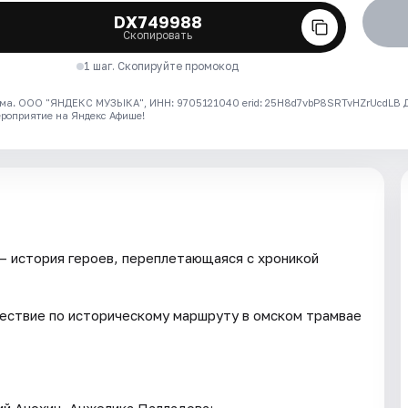
DX749988
Скопировать
1 шаг. Скопируйте промокод
ма. ООО "ЯНДЕКС МУЗЫКА", ИНН: 9705121040 erid: 25H8d7vbP8SRTvHZrUcdLB
ероприятие на Яндекс Афише!
— история героев, переплетающаяся с хроникой
шествие по историческому маршруту в омском трамвае
ий Анохин, Анжелика Палладова;