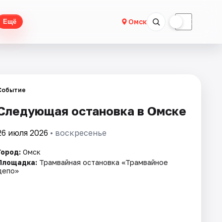
☀
☾
Омск
Ещё
Событие
Следующая остановка в Омске
26 июля 2026
• воскресенье
Город:
Омск
Площадка:
Трамвайная остановка «Трамвайное
депо»