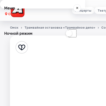
Меню
×
Концерты
Теат
Омск
Концерты
Омск
Трамвайная остановка «Трамвайное депо»
Со
Ночной режим
☀
☾
Театр
Стендап
Выставки
Квесты
Экскурсии
Спорт
События