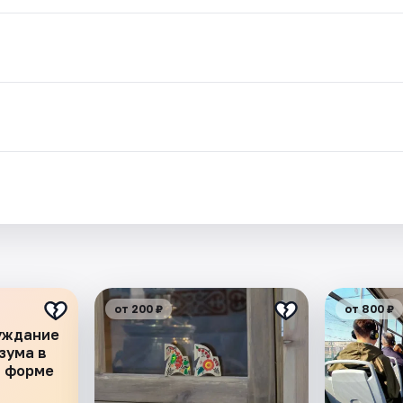
от 200 ₽
от 800 ₽
уждание
зума в
и форме