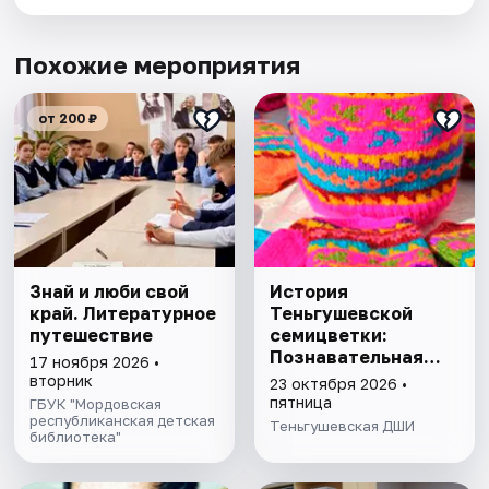
Похожие мероприятия
от 200 ₽
Знай и люби свой
История
край. Литературное
Теньгушевской
путешествие
семицветки:
Познавательная
17 ноября 2026 •
беседа
вторник
23 октября 2026 •
пятница
ГБУК "Мордовская
республиканская детская
Теньгушевская ДШИ
библиотека"