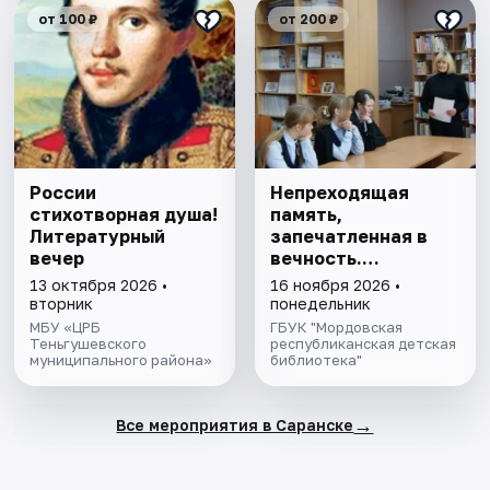
от 100 ₽
от 200 ₽
России
Непреходящая
стихотворная душа!
память,
Литературный
запечатленная в
вечер
вечность.
Историко-
13 октября 2026 •
16 ноября 2026 •
культурный
вторник
понедельник
экскурс
МБУ «ЦРБ
ГБУК "Мордовская
Теньгушевского
республиканская детская
муниципального района»
библиотека"
→
Все мероприятия в Саранске