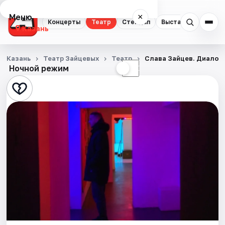
Меню
×
Концерты
Театр
Стендап
Выставки
Квест
Казань
Концерты
Казань
Театр Зайцевых
Театр
Слава Зайцев. Диалог
Ночной режим
☀
☾
Театр
Стендап
Выставки
Квесты
Экскурсии
Спорт
События