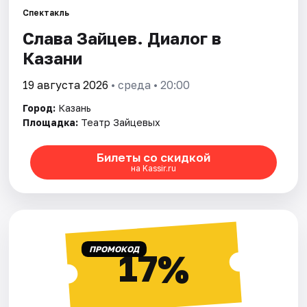
Спектакль
Слава Зайцев. Диалог в
Города
Казани
Площадки
19 августа 2026
• среда • 20:00
Артисты
Город:
Казань
Площадка:
Театр Зайцевых
Рейтинги
Билеты со скидкой
на Kassir.ru
ПРОМОКОД
17%