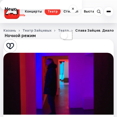
Меню
×
Концерты
Театр
Стендап
Выставки
Квест
Казань
Концерты
Казань
Театр Зайцевых
Театр
Слава Зайцев. Диалог
Ночной режим
☀
☾
Театр
Стендап
Выставки
Квесты
Экскурсии
Спорт
События