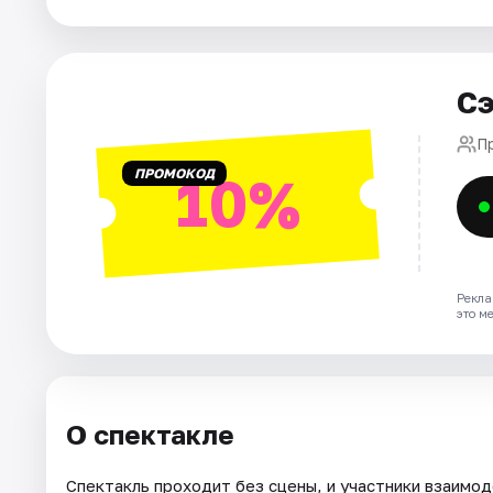
Города
Сэ
Площадки
П
Артисты
ПРОМОКОД
10%
Рейтинги
Рекла
это м
О спектакле
Спектакль проходит без сцены, и участники взаимод