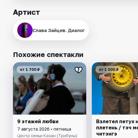
Артист
Слава Зайцев. Диалог
Похожие спектакли
от 1 700 ₽
от 1 000 ₽
9 этажей любви
Взлетел петух 
плетень / Әтэч м
7 августа 2026 • пятница
читэнгэ
Центр семьи Казан (Трибуны)