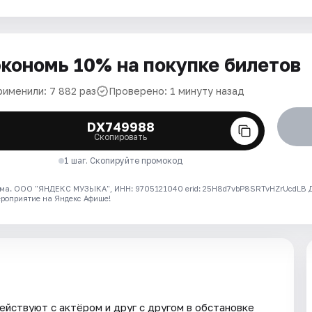
кономь 10% на покупке билетов
рименили: 7 882 раз
Проверено: 1 минуту назад
DX749988
Скопировать
1 шаг. Скопируйте промокод
ма. ООО "ЯНДЕКС МУЗЫКА", ИНН: 9705121040 erid: 25H8d7vbP8SRTvHZrUcdLB
ероприятие на Яндекс Афише!
ействуют с актёром и друг с другом в обстановке