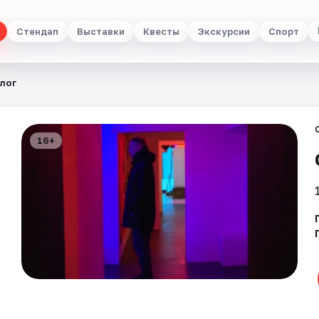
Стендап
Выставки
Квесты
Экскурсии
Спорт
лог
16+