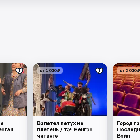
от 1 000 ₽
от 2 000 ₽
на
Взлетел петух на
Город гр
енгэн
плетень / Әтәч менгән
Последн
читәнгә
Вэйл