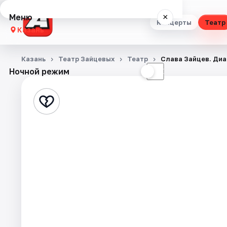
Меню
×
Концерты
Театр
Казань
Концерты
Казань
Театр Зайцевых
Театр
Слава Зайцев. Диа
Ночной режим
☀
☾
Театр
Стендап
Выставки
Квесты
Экскурсии
Спорт
События