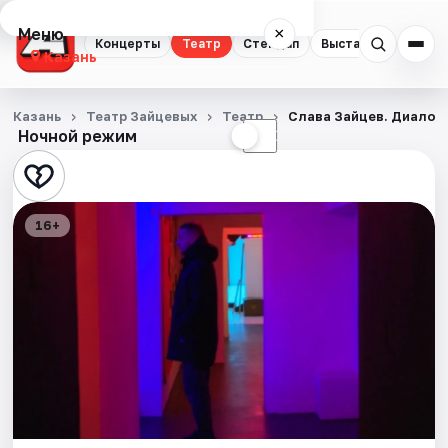
Меню
×
Концерты
Театр
Стендап
Выставки
Квест
Казань
Концерты
Казань
Театр Зайцевых
Театр
Слава Зайцев. Диалог
Ночной режим
☀
☾
Театр
Стендап
16+
Выставки
Квесты
Экскурсии
Спорт
События