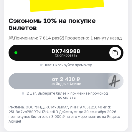
Сэкономь 10% на покупке
билетов
Применили: 7 814 раз
Проверено: 1 минуту назад
DX749988
Скопировать
1 шаг. Скопируйте промокод
от 2 430 ₽
на Яндекс Афише
2 шаг. Выберите билет и примените промокод
до оплаты
Реклама. ООО "ЯНДЕКС МУЗЫКА", ИНН: 9705121040 erid:
25H8d7vbP8SRTvHZrUcdLB
Действует до 30 сентября 2026
при покупке билетов от 3 000 ₽ на это мероприятие на Яндекс
Афише!