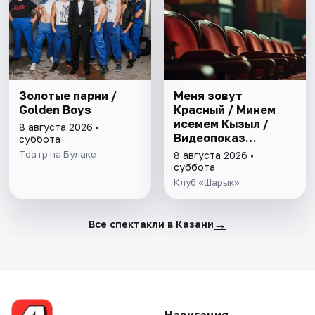
Золотые парни /
Меня зовут
Golden Boys
Красный / Минем
исемем Кызыл /
8 августа 2026 •
Видеопоказ
суббота
спектакля в клубе
Театр на Булаке
8 августа 2026 •
Шарык
суббота
Клуб «Шарык»
→
Все спектакли в Казани