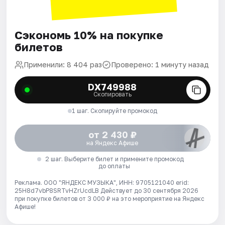
Сэкономь 10% на покупке
билетов
Применили: 8 404 раз
Проверено: 1 минуту назад
DX749988
Скопировать
1 шаг. Скопируйте промокод
от 2 430 ₽
на Яндекс Афише
2 шаг. Выберите билет и примените промокод
до оплаты
Реклама. ООО "ЯНДЕКС МУЗЫКА", ИНН: 9705121040 erid:
25H8d7vbP8SRTvHZrUcdLB
Действует до 30 сентября 2026
при покупке билетов от 3 000 ₽ на это мероприятие на Яндекс
Афише!