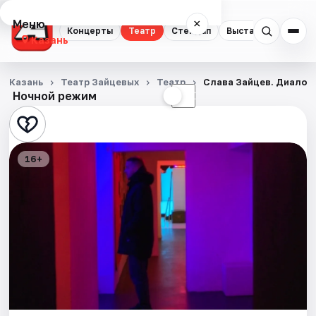
Меню
×
Концерты
Театр
Стендап
Выставки
Квест
Казань
Концерты
Казань
Театр Зайцевых
Театр
Слава Зайцев. Диалог
Ночной режим
☀
☾
Театр
Стендап
16+
Выставки
Квесты
Экскурсии
Спорт
События