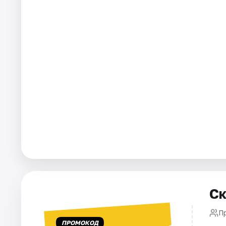
Города
Площадки
Артисты
Рейтинги
Ск
П
ПРОМОКОД