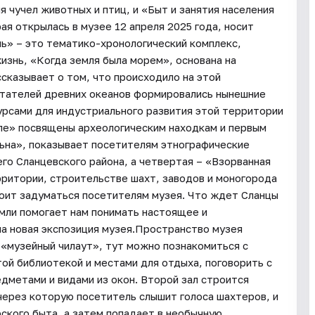
я чучел животных и птиц, и «Быт и занятия населения
ая открылась в музее 12 апреля 2025 года, носит
ь» – это тематико-хронологический комплекс,
изнь, «Когда земля была морем», основана на
ссказывает о том, что происходило на этой
итателей древних океанов формировались нынешние
урсами для индустриального развития этой территории
мле» посвящены археологическим находкам и первым
льна», показывает посетителям этнографические
го Сланцевского района, а четвертая – «Взорванная
ритории, строительстве шахт, заводов и моногорода
тоит задуматься посетителям музея. Что ждет Сланцы
мли помогает нам понимать настоящее и
а новая экспозиция музея.Пространство музея
 «музейный чилаут», тут можно познакомиться с
той библиотекой и местами для отдыха, поговорить с
дметами и видами из окон. Второй зал строится
через которую посетитель слышит голоса шахтеров, и
ского быта, а затем попадает в необычную