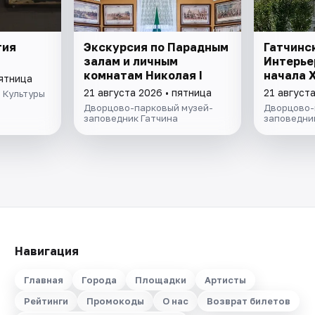
тия
Экскурсия по Парадным
Гатчинс
залам и личным
Интерьер
комнатам Николая I
начала Х
пятница
21 августа 2026 • пятница
21 августа
 Культуры
Дворцово-парковый музей-
Дворцово-
заповедник Гатчина
заповедни
Навигация
Главная
Города
Площадки
Артисты
Рейтинги
Промокоды
О нас
Возврат билетов