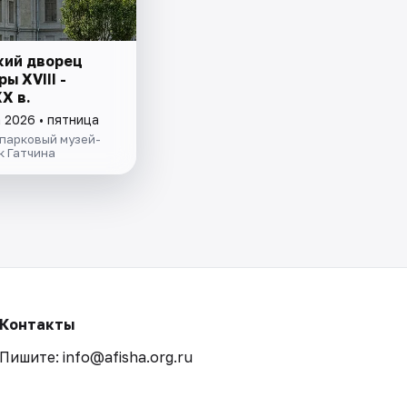
кий дворец
ы ХVIII -
Х в.
 2026 • пятница
парковый музей-
к Гатчина
Контакты
Пишите: info@afisha.org.ru