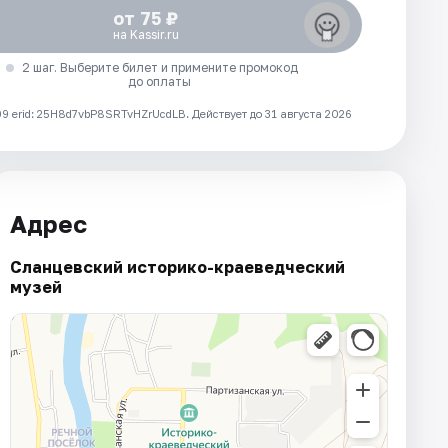
от 75 ₽
на Kassir.ru
2 шаг. Выберите билет и примените промокод
до оплаты
 erid: 25H8d7vbP8SRTvHZrUcdLB.
Действует до 31 августа 2026
Адрес
Сланцевский историко-краеведческий
музей