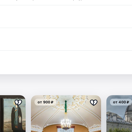
.
от 900 ₽
от 400 ₽