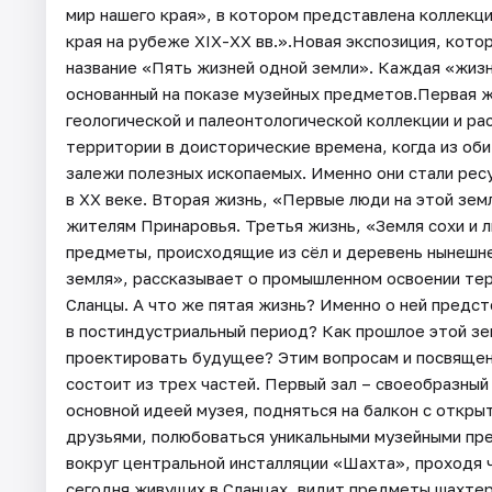
мир нашего края», в котором представлена коллекци
края на рубеже ХIХ-ХХ вв.».Новая экспозиция, котор
название «Пять жизней одной земли». Каждая «жизн
основанный на показе музейных предметов.Первая ж
геологической и палеонтологической коллекции и ра
территории в доисторические времена, когда из об
залежи полезных ископаемых. Именно они стали рес
в ХХ веке. Вторая жизнь, «Первые люди на этой зе
жителям Принаровья. Третья жизнь, «Земля сохи и 
предметы, происходящие из сёл и деревень нынешне
земля», рассказывает о промышленном освоении тер
Сланцы. А что же пятая жизнь? Именно о ней предс
в постиндустриальный период? Как прошлое этой зе
проектировать будущее? Этим вопросам и посвящен
состоит из трех частей. Первый зал – своеобразный
основной идеей музея, подняться на балкон с откры
друзьями, полюбоваться уникальными музейными пре
вокруг центральной инсталляции «Шахта», проходя 
сегодня живущих в Сланцах, видит предметы шахтер