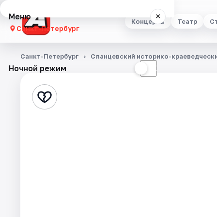
Меню
×
Концерты
Театр
С
Санкт-Петербург
Концерты
Санкт-Петербург
Сланцевский историко-краеведческ
Ночной режим
☀
☾
Театр
Стендап
Выставки
Квесты
Экскурсии
Спорт
События