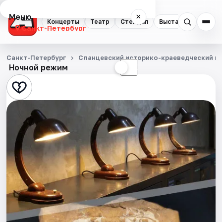
Меню
×
Концерты
Театр
Стендап
Выставки
Квест
Санкт-Петербург
Концерты
Санкт-Петербург
Сланцевский историко-краеведческий м
Ночной режим
☀
☾
Театр
Стендап
Выставки
Квесты
Экскурсии
Спорт
События