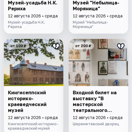
Музей-усадьба Н.К.
Музей "Небылица-
Рериха
Моряница"
12 августа 2026 • среда
12 августа 2026 • среда
Музей-усадьба Н.К.
Музей "Небылица-
Рериха
Моряница"
от 100 ₽
от 200 ₽
Кингисеппский
Входной билет на
историко-
выставку "В
краеведческий
мастерской
музей
театрального
художника"
12 августа 2026 • среда
12 августа 2026 • среда
Кингисеппский историко-
Шереметевский дворец
краеведческий музей