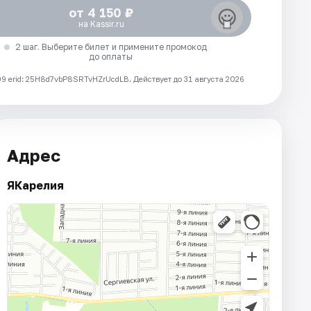
от 4 150 ₽
на Kassir.ru
2 шаг. Выберите билет и примените промокод
до оплаты
 erid: 25H8d7vbP8SRTvHZrUcdLB.
Действует до 31 августа 2026
Адрес
ЯКарелия