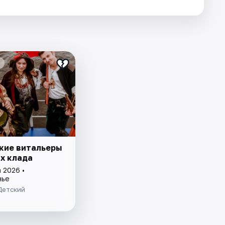
кие витальеры
ах клада
 2026 •
нье
Детский