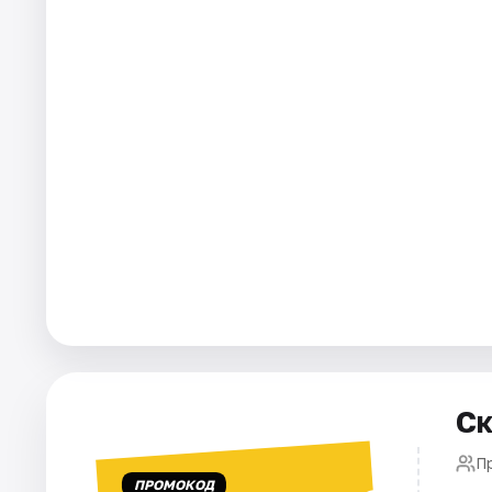
Города
Площадки
Артисты
Рейтинги
Ск
П
ПРОМОКОД