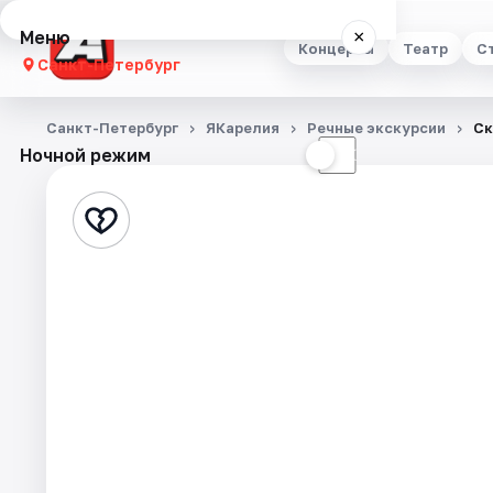
Меню
×
Концерты
Театр
С
Санкт-Петербург
Концерты
Санкт-Петербург
ЯКарелия
Речные экскурсии
Ск
Ночной режим
☀
☾
Театр
Стендап
Выставки
Квесты
Экскурсии
Спорт
События