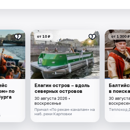
.
от 10 ₽
от 1 300 ₽
ейс
Елагин остров – вдоль
Балтийс
ом» по
северных островов
в поиск
бурга
30 августа 2026 •
30 августа
воскресенье
воскресе
Причал «По рекам-каналам» на
Теплоход 
наб. реки Карповки
5