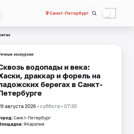
☀
☾
Санкт-Петербург
регах
Речные экскурсии
Сквозь водопады и века:
Хаски, драккар и форель на
ладожских берегах в Санкт-
Петербурге
29 августа 2026
• суббота • 07:30
Город:
Санкт-Петербург
Площадка:
ЯКарелия