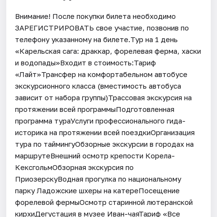
Внимание! После покупки билета необходимо
ЗАРЕГИСТРИРОВАТЬ свое участие, позвонив по
телефону указанному на билете.Тур на 1 день
«Карельская сага: драккар, форелевая ферма, хаски
и водопады»Входит в стоимость:Тариф
«Лайт»Трансфер на комфортабельном автобусе
экскурсионного класса (вместимость автобуса
зависит от набора группы)Трассовая экскурсия на
протяжении всей программыПодготовленная
программа тураУслуги профессионального гида-
историка на протяжении всей поездкиОрганизация
тура по таймингуОбзорные экскурсии в городах на
маршрутеВнешний осмотр крепости Корела-
КексгольмОбзорная экскурсия по
ПриозерскуВодная прогулка по национальному
парку Ладожские шхеры на катереПосещение
форелевой фермыОсмотр старинной лютеранской
кирхиДегустация в музее Иван-чаяТариф «Все