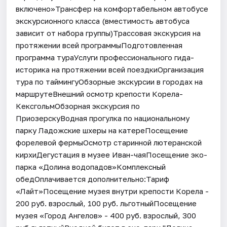
включено»Трансфер на комфортабельном автобусе
экскурсионного класса (вместимость автобуса
зависит от набора группы)Трассовая экскурсия на
протяжении всей программыПодготовленная
программа тураУслуги профессионального гида-
историка на протяжении всей поездкиОрганизация
тура по таймингуОбзорные экскурсии в городах на
маршрутеВнешний осмотр крепости Корела-
КексгольмОбзорная экскурсия по
ПриозерскуВодная прогулка по национальному
парку Ладожские шхеры на катереПосещение
форелевой фермыОсмотр старинной лютеранской
кирхиДегустация в музее Иван-чаяПосещение эко-
парка «Долина водопадов»Комплексный
обедОплачивается дополнительно:Тариф
«Лайт»Посещение музея внутри крепости Корела -
200 руб. взрослый, 100 руб. льготныйПосещение
музея «Город Ангелов» - 400 руб. взрослый, 300