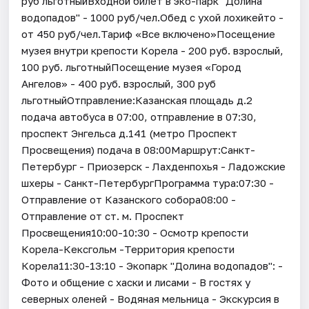
руб льготныйВходной билет в эко-парк "Долина
водопадов" - 1000 руб/чел.Обед с ухой лохикейто -
от 450 руб/чел.Тариф «Все включено»Посещение
музея внутри крепости Корела - 200 руб. взрослый,
100 руб. льготныйПосещение музея «Город
Ангелов» - 400 руб. взрослый, 300 руб
льготныйОтправление:Казанская площадь д.2
подача автобуса в 07:00, отправление в 07:30,
проспект Энгельса д.141 (метро Проспект
Просвещения) подача в 08:00Маршрут:Санкт-
Петербург - Приозерск - Лахденпохья - Ладожские
шхеры - Санкт-ПетербургПрограмма тура:07:30 -
Отправление от Казанского собора08:00 -
Отправление от ст. м. Проспект
Просвещения10:00-10:30 - Осмотр крепости
Корела-Кексгольм -Территория крепости
Корела11:30-13:10 - Экопарк "Долина водопадов": -
Фото и общение с хаски и лисами - В гостях у
северных оленей - Водяная мельница - Экскурсия в