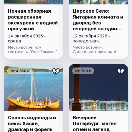
Ночная обзорная
Царское Село:
расширенная
Янтарная комната и
экскурсия с водной
дворец без
прогулкой
очередей за один
день
14 октября 2026 •
12 октября 2026 •
среда
понедельник
Место встречи: у
Место встречи:
гостиницы "Октябрьская"
Дворцовая площадь, 4
от 4 350 ₽
от 700 ₽
Сквозь водопады и
Вечерний
века: Хаски,
Петербург: магия
драккар и форель
огней и легенд