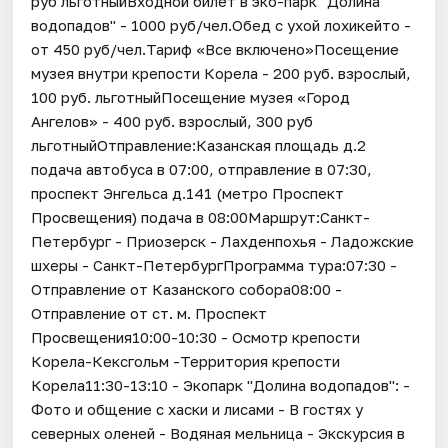
руб льготныйВходной билет в эко-парк "Долина
водопадов" - 1000 руб/чел.Обед с ухой лохикейто -
от 450 руб/чел.Тариф «Все включено»Посещение
музея внутри крепости Корела - 200 руб. взрослый,
100 руб. льготныйПосещение музея «Город
Ангелов» - 400 руб. взрослый, 300 руб
льготныйОтправление:Казанская площадь д.2
подача автобуса в 07:00, отправление в 07:30,
проспект Энгельса д.141 (метро Проспект
Просвещения) подача в 08:00Маршрут:Санкт-
Петербург - Приозерск - Лахденпохья - Ладожские
шхеры - Санкт-ПетербургПрограмма тура:07:30 -
Отправление от Казанского собора08:00 -
Отправление от ст. м. Проспект
Просвещения10:00-10:30 - Осмотр крепости
Корела-Кексгольм -Территория крепости
Корела11:30-13:10 - Экопарк "Долина водопадов": -
Фото и общение с хаски и лисами - В гостях у
северных оленей - Водяная мельница - Экскурсия в