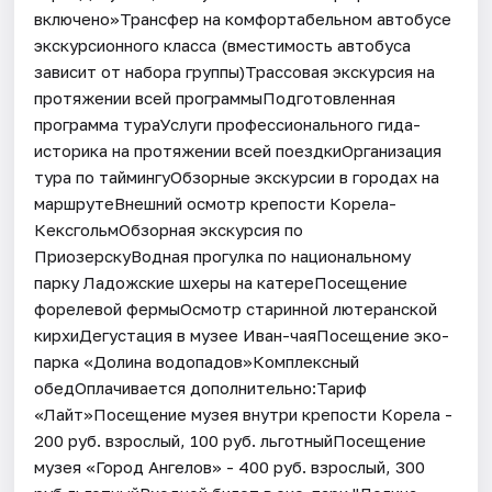
включено»Трансфер на комфортабельном автобусе
экскурсионного класса (вместимость автобуса
зависит от набора группы)Трассовая экскурсия на
протяжении всей программыПодготовленная
программа тураУслуги профессионального гида-
историка на протяжении всей поездкиОрганизация
тура по таймингуОбзорные экскурсии в городах на
маршрутеВнешний осмотр крепости Корела-
КексгольмОбзорная экскурсия по
ПриозерскуВодная прогулка по национальному
парку Ладожские шхеры на катереПосещение
форелевой фермыОсмотр старинной лютеранской
кирхиДегустация в музее Иван-чаяПосещение эко-
парка «Долина водопадов»Комплексный
обедОплачивается дополнительно:Тариф
«Лайт»Посещение музея внутри крепости Корела -
200 руб. взрослый, 100 руб. льготныйПосещение
музея «Город Ангелов» - 400 руб. взрослый, 300