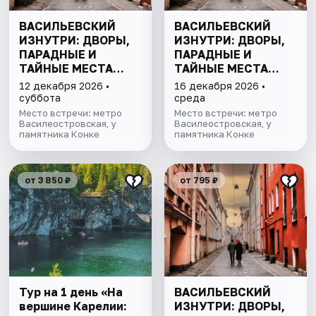
ВАСИЛЬЕВСКИЙ
ВАСИЛЬЕВСКИЙ
ИЗНУТРИ: ДВОРЫ,
ИЗНУТРИ: ДВОРЫ,
ПАРАДНЫЕ И
ПАРАДНЫЕ И
ТАЙНЫЕ МЕСТА
ТАЙНЫЕ МЕСТА
ОСТРОВА
ОСТРОВА
12 декабря 2026 •
16 декабря 2026 •
суббота
среда
Место встречи: метро
Место встречи: метро
Василеостровская, у
Василеостровская, у
памятника Конке
памятника Конке
от 3 850 ₽
от 795 ₽
Тур на 1 день «На
ВАСИЛЬЕВСКИЙ
вершине Карелии:
ИЗНУТРИ: ДВОРЫ,