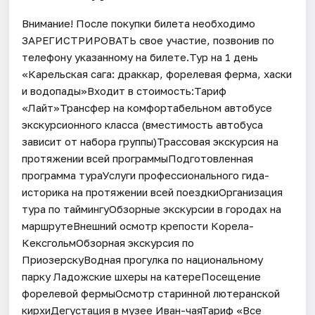
Внимание! После покупки билета необходимо
ЗАРЕГИСТРИРОВАТЬ свое участие, позвонив по
телефону указанному на билете.Тур на 1 день
«Карельская сага: драккар, форелевая ферма, хаски
и водопады»Входит в стоимость:Тариф
«Лайт»Трансфер на комфортабельном автобусе
экскурсионного класса (вместимость автобуса
зависит от набора группы)Трассовая экскурсия на
протяжении всей программыПодготовленная
программа тураУслуги профессионального гида-
историка на протяжении всей поездкиОрганизация
тура по таймингуОбзорные экскурсии в городах на
маршрутеВнешний осмотр крепости Корела-
КексгольмОбзорная экскурсия по
ПриозерскуВодная прогулка по национальному
парку Ладожские шхеры на катереПосещение
форелевой фермыОсмотр старинной лютеранской
кирхиДегустация в музее Иван-чаяТариф «Все