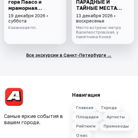
гора Паасо и
ПАРАДНЫЕ И
мраморная
ТАЙНЫЕ МЕСТА
Рускеала»
ОСТРОВА
19 декабря 2026 •
13 декабря 2026 •
суббота
воскресенье
Казанская пл.
Место встречи: метро
Василеостровская, у
памятника Конке
→
Все экскурсии в Санкт-Петербурге
Навигация
Главная
Города
Самые яркие события в
Площадки
Артисты
вашем городе.
Рейтинги
Промокоды
О нас