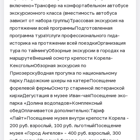
включено»Трансфер на комфортабельном автобусе
экскурсионного класса (вместимость автобуса
зависит от набора группы)Трассовая экскурсия на
протяжении всей программыПодготовленная
программа тураУслуги профессионального гида-
историка на протяжении всей поездкиОрганизация
тура по таймингуОбзорные экскурсии в городах на
маршрутеВнешний осмотр крепости Корела-
КексгольмОбзорная экскурсия по
ПриозерскуВодная прогулка по национальному
парку Ладожские шхеры на катереПосещение
форелевой фермыОсмотр старинной лютеранской
кирхиДегустация в музее Иван-чаяПосещение эко-
парка «Долина водопадов»Комплексный
обедОплачивается дополнительно:Тариф
«Лайт»Посещение музея внутри крепости Корела -
200 руб. взрослый, 100 руб. льготныйПосещение
музея «Город Ангелов» - 400 руб. взрослый, 300