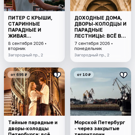
ПИТЕР С КРЫШИ,
ДОХОДНЫЕ ДОМА,
СТАРИННЫЕ
ДВОРЫ-КОЛОДЦЫ И
ПАРАДНЫЕ И
ПАРАДНЫЕ
ЖИВАЯ
ЛЕСТНИЦЫ: ВСЁ В
КОММУНАЛКА
ОДНОЙ ПРОГУЛКЕ
8 сентября 2026 •
7 сентября 2026 •
ДОВЛАТОВА
вторник
понедельник
Загородный пр., 2
Загородный пр., 2
от 695 ₽
от 10 ₽
Тайные парадные и
Морской Петербург
дворы-колодцы
- через закрытые
Петербурга: всё
территории