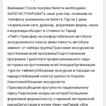
Внимание! После покупки билета необходимо
ЗАРЕГИСТРИРОВАТЬ свое участие, позвонив по
телефону указанному на билете.Тур на 1 день
«Карельская сага: драккар, форелевая ферма, хаски
и водопады»Входит в стоимость:Тариф
«Лайт»Трансфер на комфортабельном автобусе
экскурсионного класса (вместимость автобуса
зависит от набора группы)Трассовая экскурсия на
протяжении всей программыПодготовленная
программа тураУслуги профессионального гида-
историка на протяжении всей поездкиОрганизация
тура по таймингуОбзорные экскурсии в городах на
маршрутеВнешний осмотр крепости Корела-
КексгольмОбзорная экскурсия по
ПриозерскуВодная прогулка по национальному
парку Ладожские шхеры на катереПосещение
форелевой фермыОсмотр старинной лютеранской
кирхиДегустация в музее Иван-чаяТариф «Все