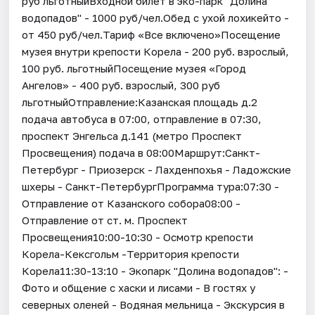
руб льготныйВходной билет в эко-парк "Долина
водопадов" - 1000 руб/чел.Обед с ухой лохикейто -
от 450 руб/чел.Тариф «Все включено»Посещение
музея внутри крепости Корела - 200 руб. взрослый,
100 руб. льготныйПосещение музея «Город
Ангелов» - 400 руб. взрослый, 300 руб
льготныйОтправление:Казанская площадь д.2
подача автобуса в 07:00, отправление в 07:30,
проспект Энгельса д.141 (метро Проспект
Просвещения) подача в 08:00Маршрут:Санкт-
Петербург - Приозерск - Лахденпохья - Ладожские
шхеры - Санкт-ПетербургПрограмма тура:07:30 -
Отправление от Казанского собора08:00 -
Отправление от ст. м. Проспект
Просвещения10:00-10:30 - Осмотр крепости
Корела-Кексгольм -Территория крепости
Корела11:30-13:10 - Экопарк "Долина водопадов": -
Фото и общение с хаски и лисами - В гостях у
северных оленей - Водяная мельница - Экскурсия в