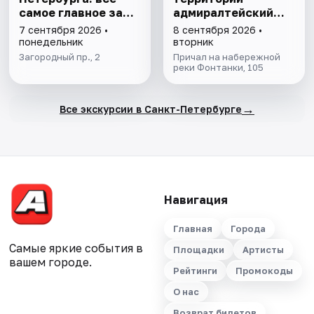
самое главное за
адмиралтейский
1,5 часа
верфей
7 сентября 2026 •
8 сентября 2026 •
понедельник
вторник
Загородный пр., 2
Причал на набережной
реки Фонтанки, 105
→
Все экскурсии в Санкт-Петербурге
Навигация
Главная
Города
Самые яркие события в
Площадки
Артисты
вашем городе.
Рейтинги
Промокоды
О нас
Возврат билетов