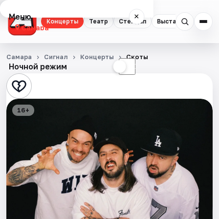
Меню
×
Концерты
Театр
Стендап
Выставки
Квест
Самара
Концерты
Самара
Сигнал
Концерты
Скоты
Ночной режим
☀
☾
Театр
Стендап
16+
Выставки
Квесты
Экскурсии
Спорт
События