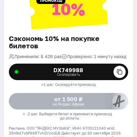
ПРОМОКОД
10%
Сэкономь 10% на покупке
билетов
Применили: 8 426 раз
Проверено: 1 минуту назад
DX749988
Скопировать
1 шаг. Скопируйте промокод
от 1 500 ₽
на Яндекс Афише
2 шаг. Выберите билет и примените промокод
до оплаты
Реклама. ООО "ЯНДЕКС МУЗЫКА", ИНН: 9705121040 erid:
25H8d7vbP8SRTvHZrUcdLB
Действует до 30 сентября 2026