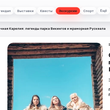
тендап
Выставки
Квесты
Экскурсии
Спорт
Ещё
чная Карелия: легенды парка Викингов и мраморная Рускеала