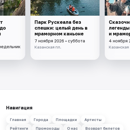
от
Парк Рускеала без
Сказочн
 до
спешки: целый день в
легенды
н
мраморном каньоне
и мрамо
7 ноября 2026 • суббота
4 ноября 
онедельник
Казанская пл.
Казанская 
Навигация
Главная
Города
Площадки
Артисты
Рейтинги
Промокоды
О нас
Возврат билетов