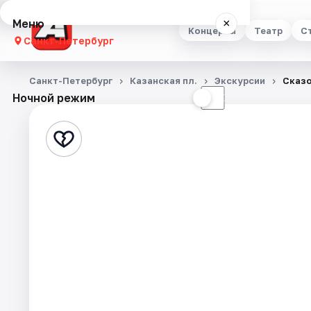
Меню
×
Концерты
Театр
С
Санкт-Петербург
Концерты
Санкт-Петербург
Казанская пл.
Экскурсии
Сказо
Ночной режим
☀
☾
Театр
Стендап
Выставки
Квесты
Экскурсии
Спорт
События