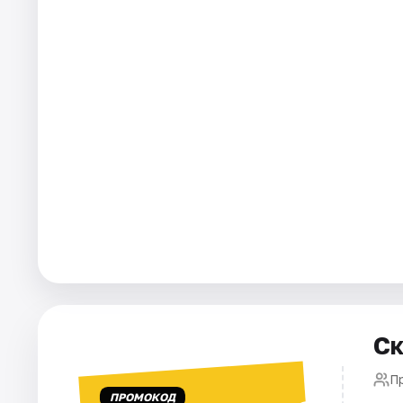
Города
Площадки
Артисты
Рейтинги
Ск
П
ПРОМОКОД