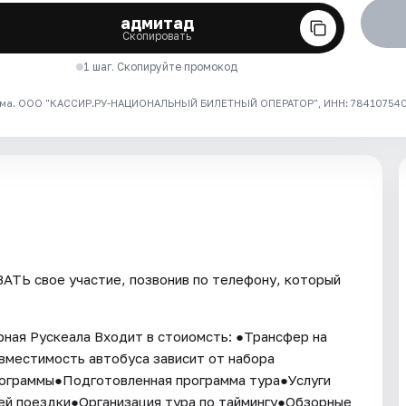
адмитад
Скопировать
1 шаг. Скопируйте промокод
ма. ООО "КАССИР.РУ-НАЦИОНАЛЬНЫЙ БИЛЕТНЫЙ ОПЕРАТОР", ИНН: 7841075409
ТЬ свое участие, позвонив по телефону, который
рная Рускеала Входит в стоиомсть: ●Трансфер на
вместимость автобуса зависит от набора
программы●Подготовленная программа тура●Услуги
ей поездки●Организация тура по таймингу●Обзорные