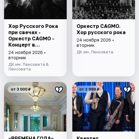
Хор Русского Рока
Оркестр CAGMO.
при свечах -
Хор русского рока
Оркестр CAGMO -
24 ноября 2026 •
Концерт в
вторник
Петербурге
ДК им. Ленсовета
24 ноября 2026 •
вторник
ДК им. Ленсовета &
Ленсовета
от 3 000 ₽
от 2 999 ₽
«ВРЕМЕНА ГОДА»
Квартет