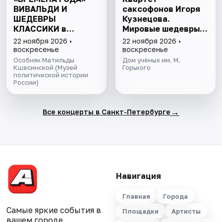
ВИВАЛЬДИ И
саксофонов Игоря
ШЕДЕВРЫ
Кузнецова.
КЛАССИКИ в
Мировые шедевры
особняке М.
на саксофонах при
22 ноября 2026 •
22 ноября 2026 •
Кшесинской
свечах
воскресенье
воскресенье
Особняк Матильды
Дом учёных им. М.
Кшесинской (Музей
Горького
политической истории
России)
→
Все концерты в Санкт-Петербурге
Навигация
Главная
Города
Самые яркие события в
Площадки
Артисты
вашем городе.