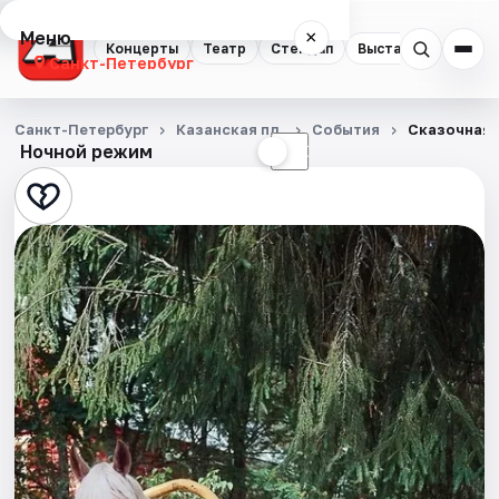
Меню
×
Концерты
Театр
Стендап
Выставки
Квест
Санкт-Петербург
Концерты
Санкт-Петербург
Казанская пл.
События
Сказочная 
Ночной режим
☀
☾
Театр
Стендап
Выставки
Квесты
Экскурсии
Спорт
События