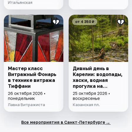
Итальянская
от 4 350 ₽
Мастер класс
Дивный день в
Витражный Фонарь
Карелии: водопады,
в технике витража
хаски, водная
Тиффани
прогулка на
драккаре к
26 октября 2026 •
25 октября 2026 •
форелевой ферме
понедельник
воскресенье
Лавка Витражиста
Казанская пл.
→
Все мероприятия в Санкт-Петербурге